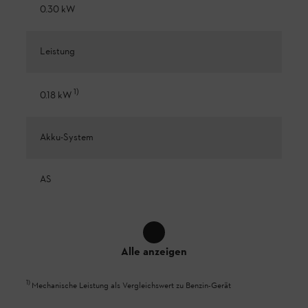
0.30 kW
Leistung
1
)
0.18 kW
Akku-System
AS
Alle anzeigen
1
)
Mechanische Leistung als Vergleichswert zu Benzin-Gerät