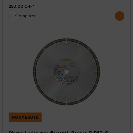
250.00 CHF
*
Comparer
NOUVEAUTÉ
Disque à découper diamanté, Rescue, D-R80, Ø