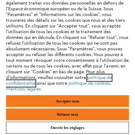
également traiter vos données personnelles en dehors de
l'Espace économique européen ou de la Suisse. Sous
"Paramètres" et "Informations sur les cookies", vous
VOTRE NAVIGATEUR INTERNET
trouverez des détails sur les cookies que nous et des tiers
N'EST PLUS PRIS EN CHARGE
utilisons. En cliquant sur "Accepter tout", vous acceptez
#STIHL
l'utilisation de tous les cookies et le traitement des
données qui en découle. En cliquant sur "Refuser tout", vous
refusez l'utilisation de tous les cookies qui ne sont pas
Vous utilisez un navigateur Internet que nous ne prenons plus
absolument nécessaires. Sous "Paramètres", vous pouvez
en charge, et certaines fonctionnalités de notre site ne
accepter ou refuser les différents cookies. Vous pouvez à
peuvent fonctionner correctement. Pour une utilisation
tout moment révoquer votre consentement à l'utilisation de
optimale de notre site, nous vous recommandons de passer à
certains ou de tous les cookies, avec effet pour l'avenir, en
cliquant sur "Cookies" en bas de page. Pour plus
l'un des navigateurs suivants :
d'informations, veuillez consulter notre
politique de
L'Entreprise
confidentialité
ainsi que notre
politique de cookies
.
Mentions légales
firefox
chrome
Accepter tous
Questions fréquentes
safari
edge
Refuser tout
Ouvrir les réglages
Service