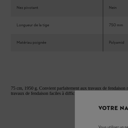
Nez pivotant
Nein
Longueur de la tige
750 mm
Matériau poignée
Polyamid
75 cm, 1950 g. Convient parfaitement aux travaux de fendaison m
travaux de fendaison faciles à difficiles.
VOTRE NA
Vous utilisez un 