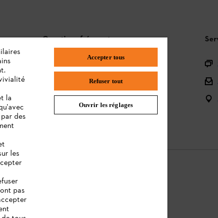
Questions fréquentes
Ser
ilaires
Accepter tous
ains
L'Assortiment
t.
ivialité
Batteries et Matériel Électrique
Refuser tout
t la
Notices d'emploi
Ouvrir les réglages
 qu'avec
 par des
ement
et
sur les
ccepter
efuser
sont pas
ntions légales
Cookies
Informations juridiques
accepter
ent