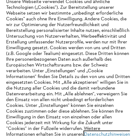
Unsere Webseite verwendet Cookies und ähnliche
Technologien („Cookies“). Zur Bereitstellung unserer
Webseite setzen wir bestimmte „unbedingt erforderliche
Unternehmen
Cookies" auch ohne Ihre Einwilligung. Andere Cookies, die
wir zur Optimierung der Nutzerfreundlichkeit und
Bereitstellung personalisierter Inhalte nutzen, einschließlich
Untersuchung von Nutzerverhalten, Werbeeffektivität und
Erstellung umfassender Nutzerprofile, werden nur mit Ihrer
Häufig gestellte Fragen
Einwilligung gesetzt. Cookies werden von uns und Dritten
(z.B. Google oder Tealium) eingesetzt. Diese Dritten können
Ihre personenbezogenen Daten auch außerhalb des
Europäischen Wirtschaftsraums bzw. der Schweiz
Support
verarbeiten. Unter „Einstellungen" und „Cookie
Informationen“ finden Sie Details zu den von uns und Dritten
eingesetzten Cookies. Mit „Alle akzeptieren“ willigen Sie in
die Nutzung aller Cookies und die damit verbundene
IHR BROWSER WIRD NICHT
Datenverarbeitung ein. Mit „Alle ablehnen“, verweigern Sie
den Einsatz von allen nicht unbedingt erforderlichen
UNTERSTÜTZT
Datenschutz
Impressum
Cookies
Cookies. Unter „Einstellungen“ können Sie einzelnen
Cookies zustimmen oder diese ablehnen. Sie können Ihre
Einwilligung in den Einsatz von einzelnen oder allen
Rechtliche Informationen
Sie nutzen einen Browser, den wir noch nicht unterstützen. Für
Cookies jederzeit mit Wirkung für die Zukunft unter
eine optimale Nutzung unserer Seite empfehlen wir Ihnen, zu
“Cookies“ in der Fußzeile widerrufen. Weitere
Informationen erhalten Sie in unseren
einem der folgenden Browser zu wechseln:
Datenschutzhinweisen