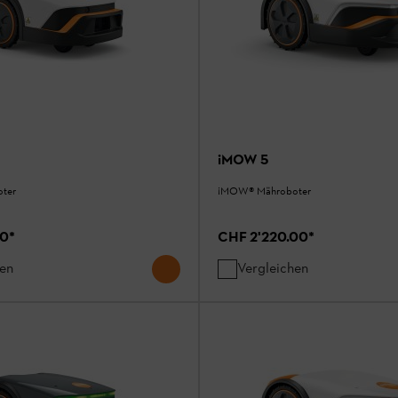
iMOW 5
ter
¡MOW® Mähroboter
00
*
CHF 2'220.00
*
hen
Vergleichen