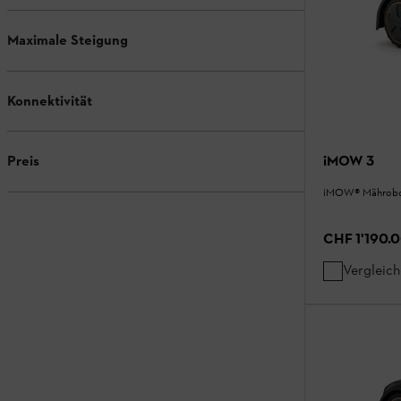
Maximale Steigung
Konnektivität
iMOW 3
Preis
¡MOW® Mährobo
CHF 1'190.
Vergleic