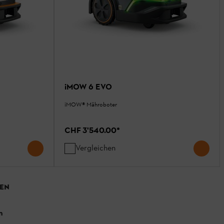
iMOW 6 EVO
¡MOW® Mähroboter
CHF 3'540.00
*
Vergleichen
EN
n