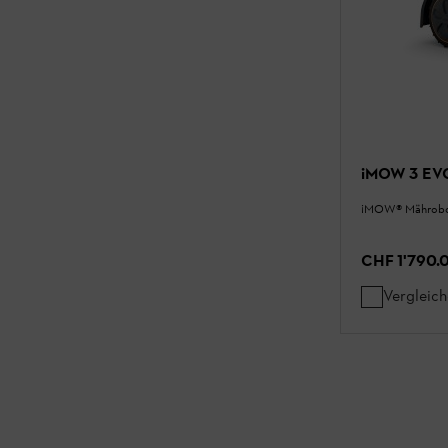
iMOW 3 EV
¡MOW® Mährobo
CHF 1'790.
Vergleic