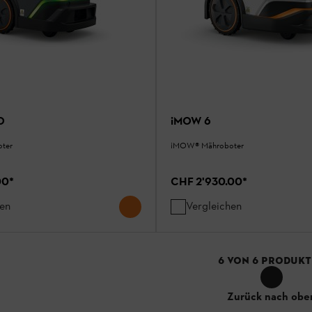
O
iMOW 6
ter
¡MOW® Mähroboter
00
*
CHF 2'930.00
*
hen
Vergleichen
6
VON
6
PRODUKT
Zurück nach obe