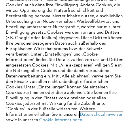
Unternehmen
Cookies" auch ohne Ihre Einwilligung. Andere Cookies, die
wir zur Optimierung der Nutzerfreundlichkeit und
Bereitstellung personalisierter Inhalte nutzen, einschließlich
Untersuchung von Nutzerverhalten, Werbeeffektivität und
Erstellung umfassender Nutzerprofile, werden nur mit Ihrer
Häufig gestellte Fragen
Einwilligung gesetzt. Cookies werden von uns und Dritten
(z.B. Google oder Tealium) eingesetzt. Diese Dritten können
Ihre personenbezogenen Daten auch außerhalb des
Europäischen Wirtschaftsraums bzw. der Schweiz
Support
verarbeiten. Unter „Einstellungen" und „Cookie
Informationen“ finden Sie Details zu den von uns und Dritten
eingesetzten Cookies. Mit „Alle akzeptieren“ willigen Sie in
die Nutzung aller Cookies und die damit verbundene
IHR BROWSER WIRD NICHT
Datenverarbeitung ein. Mit „Alle ablehnen“, verweigern Sie
den Einsatz von allen nicht unbedingt erforderlichen
UNTERSTÜTZT
Datenschutz
Impressum
Cookies
Cookies. Unter „Einstellungen“ können Sie einzelnen
Cookies zustimmen oder diese ablehnen. Sie können Ihre
Einwilligung in den Einsatz von einzelnen oder allen
Rechtliche Informationen
Sie nutzen einen Browser, den wir noch nicht unterstützen. Für
Cookies jederzeit mit Wirkung für die Zukunft unter
eine optimale Nutzung unserer Seite empfehlen wir Ihnen, zu
“Cookies“ in der Fußzeile widerrufen. Weitere
Informationen erhalten Sie in unseren
einem der folgenden Browser zu wechseln:
Datenschutzhinweisen
STIHL VERTRIEBS AG, 8617 Mönchaltorf
sowie in unseren
Cookie Informationen
.