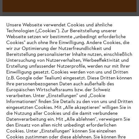
Unsere Webseite verwendet Cookies und ähnliche
Technologien („Cookies“). Zur Bereitstellung unserer
Webseite setzen wir bestimmte „unbedingt erforderliche
Unternehmen
Cookies" auch ohne Ihre Einwilligung. Andere Cookies, die
wir zur Optimierung der Nutzerfreundlichkeit und
Bereitstellung personalisierter Inhalte nutzen, einschließlich
Untersuchung von Nutzerverhalten, Werbeeffektivität und
Erstellung umfassender Nutzerprofile, werden nur mit Ihrer
Häufig gestellte Fragen
Einwilligung gesetzt. Cookies werden von uns und Dritten
(z.B. Google oder Tealium) eingesetzt. Diese Dritten können
Ihre personenbezogenen Daten auch außerhalb des
Europäischen Wirtschaftsraums bzw. der Schweiz
Support
verarbeiten. Unter „Einstellungen" und „Cookie
Informationen“ finden Sie Details zu den von uns und Dritten
eingesetzten Cookies. Mit „Alle akzeptieren“ willigen Sie in
die Nutzung aller Cookies und die damit verbundene
IHR BROWSER WIRD NICHT
Datenverarbeitung ein. Mit „Alle ablehnen“, verweigern Sie
den Einsatz von allen nicht unbedingt erforderlichen
UNTERSTÜTZT
Datenschutz
Impressum
Cookies
Cookies. Unter „Einstellungen“ können Sie einzelnen
Cookies zustimmen oder diese ablehnen. Sie können Ihre