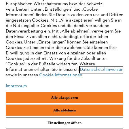
Europäischen Wirtschaftsraums bzw. der Schweiz
Support
verarbeiten. Unter „Einstellungen" und „Cookie
Informationen“ finden Sie Details zu den von uns und Dritten
eingesetzten Cookies. Mit „Alle akzeptieren“ willigen Sie in
die Nutzung aller Cookies und die damit verbundene
IHR BROWSER WIRD NICHT
Datenverarbeitung ein. Mit „Alle ablehnen“, verweigern Sie
den Einsatz von allen nicht unbedingt erforderlichen
UNTERSTÜTZT
Datenschutz
Impressum
Cookies
Cookies. Unter „Einstellungen“ können Sie einzelnen
Cookies zustimmen oder diese ablehnen. Sie können Ihre
Einwilligung in den Einsatz von einzelnen oder allen
Rechtliche Informationen
Sie nutzen einen Browser, den wir noch nicht unterstützen. Für
Cookies jederzeit mit Wirkung für die Zukunft unter
eine optimale Nutzung unserer Seite empfehlen wir Ihnen, zu
“Cookies“ in der Fußzeile widerrufen. Weitere
Informationen erhalten Sie in unseren
einem der folgenden Browser zu wechseln:
Datenschutzhinweisen
STIHL VERTRIEBS AG, 8617 Mönchaltorf
sowie in unseren
Cookie Informationen
.
Impressum
Firefox
Chrome
Alle akzeptieren
Safari
Edge
Alle ablehnen
Einstellungen öffnen