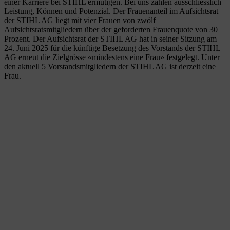
einer Karriere bei STIHL ermutigen. Bei uns zählen ausschliesslich
Leistung, Können und Potenzial. Der Frauenanteil im Aufsichtsrat
der STIHL AG liegt mit vier Frauen von zwölf
Aufsichtsratsmitgliedern über der geforderten Frauenquote von 30
Prozent. Der Aufsichtsrat der STIHL AG hat in seiner Sitzung am
24. Juni 2025 für die künftige Besetzung des Vorstands der STIHL
AG erneut die Zielgrösse «mindestens eine Frau» festgelegt. Unter
den aktuell 5 Vorstandsmitgliedern der STIHL AG ist derzeit eine
Frau.