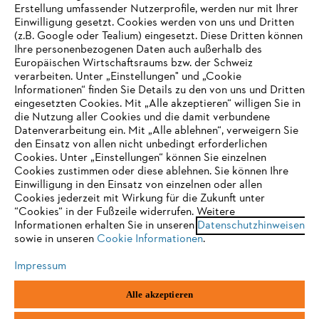
Erstellung umfassender Nutzerprofile, werden nur mit Ihrer
Einwilligung gesetzt. Cookies werden von uns und Dritten
STIHL VERTRIEBS AG, 8617 Mönchaltorf
(z.B. Google oder Tealium) eingesetzt. Diese Dritten können
Ihre personenbezogenen Daten auch außerhalb des
Europäischen Wirtschaftsraums bzw. der Schweiz
verarbeiten. Unter „Einstellungen" und „Cookie
Informationen“ finden Sie Details zu den von uns und Dritten
eingesetzten Cookies. Mit „Alle akzeptieren“ willigen Sie in
die Nutzung aller Cookies und die damit verbundene
IHR BROWSER WIRD NICHT
Datenverarbeitung ein. Mit „Alle ablehnen“, verweigern Sie
den Einsatz von allen nicht unbedingt erforderlichen
UNTERSTÜTZT
Cookies. Unter „Einstellungen“ können Sie einzelnen
Cookies zustimmen oder diese ablehnen. Sie können Ihre
Einwilligung in den Einsatz von einzelnen oder allen
Sie nutzen einen Browser, den wir noch nicht unterstützen. Für
Cookies jederzeit mit Wirkung für die Zukunft unter
eine optimale Nutzung unserer Seite empfehlen wir Ihnen, zu
“Cookies“ in der Fußzeile widerrufen. Weitere
Informationen erhalten Sie in unseren
einem der folgenden Browser zu wechseln:
Datenschutzhinweisen
sowie in unseren
Cookie Informationen
.
Impressum
Firefox
Chrome
Alle akzeptieren