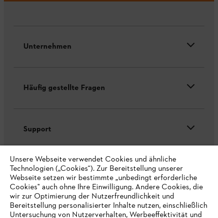
Unternehmen
Häufig gestellte Fragen
Support
Unsere Webseite verwendet Cookies und ähnliche
Technologien („Cookies“). Zur Bereitstellung unserer
Webseite setzen wir bestimmte „unbedingt erforderliche
Cookies" auch ohne Ihre Einwilligung. Andere Cookies, die
Datenschutz
Impressum
Cookies
wir zur Optimierung der Nutzerfreundlichkeit und
Bereitstellung personalisierter Inhalte nutzen, einschließlich
Rechtliche Informationen
Untersuchung von Nutzerverhalten, Werbeeffektivität und