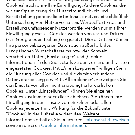
Cookies" auch ohne Ihre Einwilligung. Andere Cookies, die
wir zur Optimierung der Nutzerfreundlichkeit und
Unternehmen
Bereitstellung personalisierter Inhalte nutzen, einschließlich
Untersuchung von Nutzerverhalten, Werbeeffektivität und
Erstellung umfassender Nutzerprofile, werden nur mit Ihrer
Einwilligung gesetzt. Cookies werden von uns und Dritten
Häufig gestellte Fragen
(z.B. Google oder Tealium) eingesetzt. Diese Dritten können
Ihre personenbezogenen Daten auch außerhalb des
Europäischen Wirtschaftsraums bzw. der Schweiz
verarbeiten. Unter „Einstellungen" und „Cookie
Informationen“ finden Sie Details zu den von uns und Dritten
Support
eingesetzten Cookies. Mit „Alle akzeptieren“ willigen Sie in
die Nutzung aller Cookies und die damit verbundene
IHR BROWSER WIRD NICHT
Datenverarbeitung ein. Mit „Alle ablehnen“, verweigern Sie
den Einsatz von allen nicht unbedingt erforderlichen
UNTERSTÜTZT
Cookies. Unter „Einstellungen“ können Sie einzelnen
Cookies zustimmen oder diese ablehnen. Sie können Ihre
Datenschutz
Impressum
Cookies
Einwilligung in den Einsatz von einzelnen oder allen
Sie nutzen einen Browser, den wir noch nicht unterstützen. Für
Cookies jederzeit mit Wirkung für die Zukunft unter
Rechtliche Informationen
eine optimale Nutzung unserer Seite empfehlen wir Ihnen, zu
“Cookies“ in der Fußzeile widerrufen. Weitere
Informationen erhalten Sie in unseren
einem der folgenden Browser zu wechseln:
Datenschutzhinweisen
sowie in unseren
Cookie Informationen
.
STIHL VERTRIEBS AG, 8617 Mönchaltorf