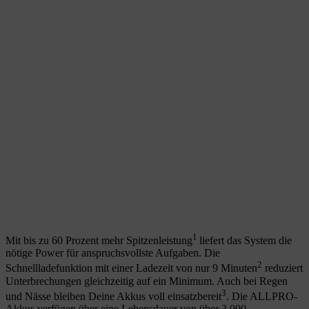
1
Mit bis zu 60 Prozent mehr Spitzenleistung
liefert das System die
nötige Power für anspruchsvollste Aufgaben. Die
2
Schnellladefunktion mit einer Ladezeit von nur 9 Minuten
reduziert
Unterbrechungen gleichzeitig auf ein Minimum. Auch bei Regen
3
und Nässe bleiben Deine Akkus voll einsatzbereit
. Die ALLPRO-
Akkus verfügen über eine Lebensdauer von über 3.000