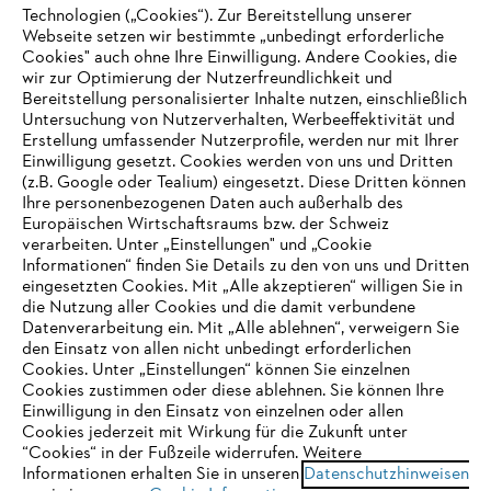
Technologien („Cookies“). Zur Bereitstellung unserer
Webseite setzen wir bestimmte „unbedingt erforderliche
Cookies" auch ohne Ihre Einwilligung. Andere Cookies, die
wir zur Optimierung der Nutzerfreundlichkeit und
Bereitstellung personalisierter Inhalte nutzen, einschließlich
Untersuchung von Nutzerverhalten, Werbeeffektivität und
Erstellung umfassender Nutzerprofile, werden nur mit Ihrer
Einwilligung gesetzt. Cookies werden von uns und Dritten
(z.B. Google oder Tealium) eingesetzt. Diese Dritten können
Ihre personenbezogenen Daten auch außerhalb des
Europäischen Wirtschaftsraums bzw. der Schweiz
verarbeiten. Unter „Einstellungen" und „Cookie
Informationen“ finden Sie Details zu den von uns und Dritten
eingesetzten Cookies. Mit „Alle akzeptieren“ willigen Sie in
die Nutzung aller Cookies und die damit verbundene
IHR BROWSER WIRD NICHT
Datenverarbeitung ein. Mit „Alle ablehnen“, verweigern Sie
den Einsatz von allen nicht unbedingt erforderlichen
UNTERSTÜTZT
Cookies. Unter „Einstellungen“ können Sie einzelnen
Cookies zustimmen oder diese ablehnen. Sie können Ihre
Einwilligung in den Einsatz von einzelnen oder allen
Sie nutzen einen Browser, den wir noch nicht unterstützen. Für
Cookies jederzeit mit Wirkung für die Zukunft unter
eine optimale Nutzung unserer Seite empfehlen wir Ihnen, zu
“Cookies“ in der Fußzeile widerrufen. Weitere
Informationen erhalten Sie in unseren
einem der folgenden Browser zu wechseln:
Datenschutzhinweisen