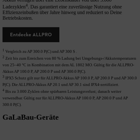
4
Ladezyklen
. Das garantiert eine zuverlässige Nutzung ohne
Effizienzeinbußen über Jahre hinweg und reduziert so Deine
Betriebskosten.
Entdecke ALLPRO
1
Vergleich zu AP 300.0 P(C) und AP 300 S .
2
Zeit bis zum Erreichen von 80 % Ladung bei Umgebungs-/Akkutemperaturen
von 25–40 °C in Kombination mit dem AL 1802 MO. Gültig für die ALLPRO-
Akkus AP 100.0 P, AP 200.0 P und AP 300.0 P(C).
3
IPX5 Schutz gilt nur für ALLPRO-Akkus AP 100.0 P, AP 200.0 P und AP 300.0
P(C). Die ALLPRO-Akkus AP 20.1 und AP 30.1 sind IPX4-zertifiziert.
4
Bis zu 3.000 Zyklen ohne spürbaren Leistungsverlust; danach weiter
verwendbar. Gültig nur für ALLPRO-Akkus AP 100.0 P, AP 200.0 P und AP
300.0 P(C).
GaLaBau-Geräte