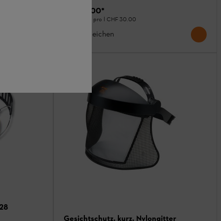
CHF 15.00
*
Grundpreis pro l
CHF 30.00
Vergleichen
28
Gesichtschutz, kurz, Nylongitter