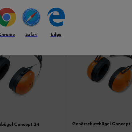
CHF 15.00
*
Grundpreis pro l
CHF 37.50
hen
Vergleichen
Chrome
Safari
Edge
Gehörschutzbügel Concept 
zbügel Concept 24