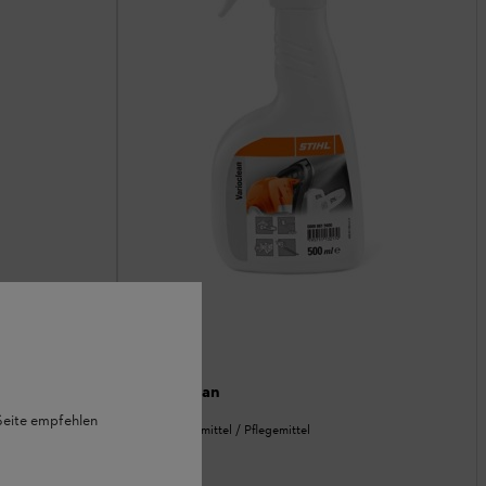
Varioclean
 Seite empfehlen
Reinigungsmittel / Pflegemittel
Ab