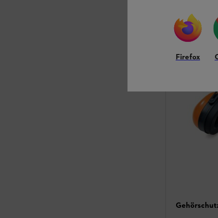
CHF 14.00
*
Vergleic
Firefox
Gehörschut