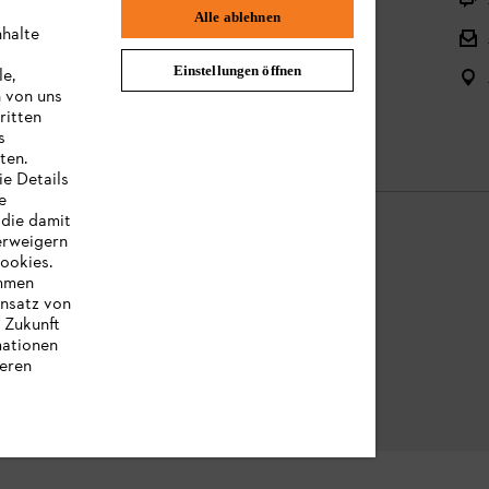
Alle ablehnen
nhalte
Batterien und elektrische Geräte
Einstellungen öffnen
le,
Bedienungsanleitungen
n von uns
ritten
s
ten.
ie Details
e
 die damit
erweigern
Cookies.
immen
chtliche Informationen
insatz von
e Zukunft
mationen
eren