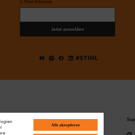
E-Mail-Adresse
Jetzt anmelden
#STIHL
Häufig gestellte Fragen
Sup
logien
Alle akzeptieren
ir
hre
Sortiment