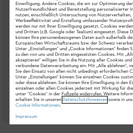
Einwilligung. Andere Cookies, die wir zur Optimierung der
Nutzerfreundlichkeit und Bereitstellung personalisierter I
Katalog
nutzen, einschließlich Untersuchung von Nutzerverhalten,
Werbeeffektivität und Erstellung umfassender Nutzerprofi
Informationen für Lieferanten
werden nur mit Ihrer Einwilligung gesetzt. Cookies werde
STIHL Hinweisgebersystem
und Dritten (z.B. Google oder Tealium) eingesetzt. Diese D
können Ihre personenbezogenen Daten auch außerhalb de
Europäischen Wirtschaftsraums bzw. der Schweiz verarbei
Unter „Einstellungen" und „Cookie Informationen“ finden S
zu den von uns und Dritten eingesetzten Cookies. Mit „All
akzeptieren“ willigen Sie in die Nutzung aller Cookies und
verbundene Datenverarbeitung ein. Mit „Alle ablehnen“, v
Sie den Einsatz von allen nicht unbedingt erforderlichen 
Unter „Einstellungen“ können Sie einzelnen Cookies zust
Datenschutz
Impressum
Cookies
Re
oder diese ablehnen. Sie können Ihre Einwilligung in den E
einzelnen oder allen Cookies jederzeit mit Wirkung für di
unter “Cookies“ in der Fußzeile widerrufen. Weitere Infor
erhalten Sie in unseren
Datenschutzhinweisen
sowie in uns
Cookie Informationen
.
Impressum