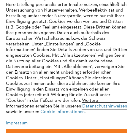
Bereitstellung personalisierter Inhalte nutzen, einschließlich
Newsletter
Untersuchung von Nutzerverhalten, Werbeeffektivität und
Erstellung umfassender Nutzerprofile, werden nur mit Ihrer
Einwilligung gesetzt. Cookies werden von uns und Dritten
E-Mail-Adresse
(z.B. Google oder Tealium) eingesetzt. Diese Dritten können
Ihre personenbezogenen Daten auch außerhalb des
Europäischen Wirtschaftsraums bzw. der Schweiz
verarbeiten. Unter „Einstellungen" und „Cookie
Informationen“ finden Sie Details zu den von uns und Dritten
Jetzt anmelden
eingesetzten Cookies. Mit „Alle akzeptieren“ willigen Sie in
die Nutzung aller Cookies und die damit verbundene
IHR BROWSER WIRD NICHT
Datenverarbeitung ein. Mit „Alle ablehnen“, verweigern Sie
den Einsatz von allen nicht unbedingt erforderlichen
UNTERSTÜTZT
Cookies. Unter „Einstellungen“ können Sie einzelnen
#STIHL
Cookies zustimmen oder diese ablehnen. Sie können Ihre
Einwilligung in den Einsatz von einzelnen oder allen
Sie nutzen einen Browser, den wir noch nicht unterstützen. Für
Cookies jederzeit mit Wirkung für die Zukunft unter
eine optimale Nutzung unserer Seite empfehlen wir Ihnen, zu
“Cookies“ in der Fußzeile widerrufen. Weitere
Informationen erhalten Sie in unseren
einem der folgenden Browser zu wechseln:
Datenschutzhinweisen
sowie in unseren
Cookie Informationen
.
Impressum
Unternehmen
Firefox
Chrome