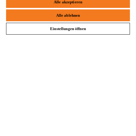
Alle akzeptieren
Safari
Edge
Alle ablehnen
Häufig gestellte Fragen
Einstellungen öffnen
Support
Datenschutz
Impressum
Cookies
Rechtliche Informationen
STIHL VERTRIEBS AG, 8617 Mönchaltorf