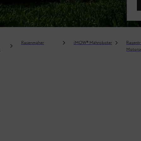
Rasenmäher
¡MOW® Mähroboter
Rasentr
r
Motors
Freisch