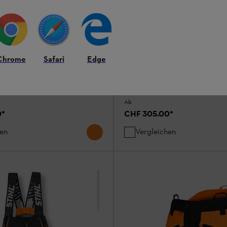
YNAMIC DuroTEC, Design
Bundhose DYNAMIC DuroTE
A, Class 2
Chrome
Safari
Edge
Hosen / Chaps
Ab
0
*
CHF 305.00
*
hen
Vergleichen