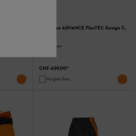
C, Design
Bundhose ADVANCE FlexTEC Design C,
Class 1
Hosen / Chaps
CHF 439.00
*
Vergleichen