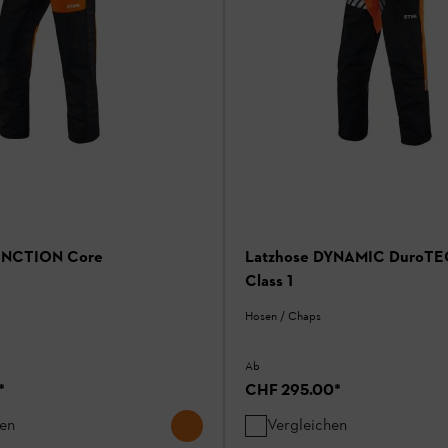
UNCTION Core
Latzhose DYNAMIC DuroTEC
Class 1
Hosen / Chaps
Ab
*
CHF 295.00
*
hen
Vergleichen