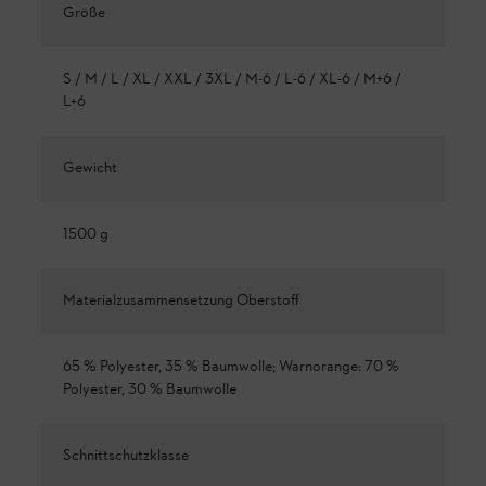
Größe
S / M / L / XL / XXL / 3XL / M-6 / L-6 / XL-6 / M+6 /
L+6
Gewicht
1500 g
Materialzusammensetzung Oberstoff
65 % Polyester, 35 % Baumwolle; Warnorange: 70 %
Polyester, 30 % Baumwolle
Schnittschutzklasse