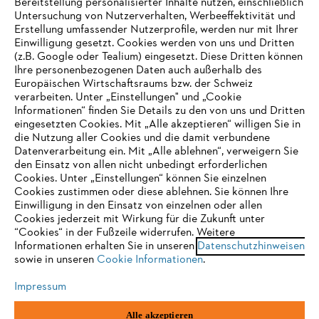
Bereitstellung personalisierter Inhalte nutzen, einschließlich
Untersuchung von Nutzerverhalten, Werbeeffektivität und
Erstellung umfassender Nutzerprofile, werden nur mit Ihrer
Häufig gestellte Fragen
Einwilligung gesetzt. Cookies werden von uns und Dritten
(z.B. Google oder Tealium) eingesetzt. Diese Dritten können
Ihre personenbezogenen Daten auch außerhalb des
Europäischen Wirtschaftsraums bzw. der Schweiz
Support
verarbeiten. Unter „Einstellungen" und „Cookie
Informationen“ finden Sie Details zu den von uns und Dritten
eingesetzten Cookies. Mit „Alle akzeptieren“ willigen Sie in
die Nutzung aller Cookies und die damit verbundene
IHR BROWSER WIRD NICHT
Datenverarbeitung ein. Mit „Alle ablehnen“, verweigern Sie
den Einsatz von allen nicht unbedingt erforderlichen
UNTERSTÜTZT
Datenschutz
Impressum
Cookies
Cookies. Unter „Einstellungen“ können Sie einzelnen
Cookies zustimmen oder diese ablehnen. Sie können Ihre
Einwilligung in den Einsatz von einzelnen oder allen
Rechtliche Informationen
Sie nutzen einen Browser, den wir noch nicht unterstützen. Für
Cookies jederzeit mit Wirkung für die Zukunft unter
eine optimale Nutzung unserer Seite empfehlen wir Ihnen, zu
“Cookies“ in der Fußzeile widerrufen. Weitere
Informationen erhalten Sie in unseren
einem der folgenden Browser zu wechseln:
Datenschutzhinweisen
STIHL VERTRIEBS AG, 8617 Mönchaltorf
sowie in unseren
Cookie Informationen
.
Impressum
Firefox
Chrome
Alle akzeptieren