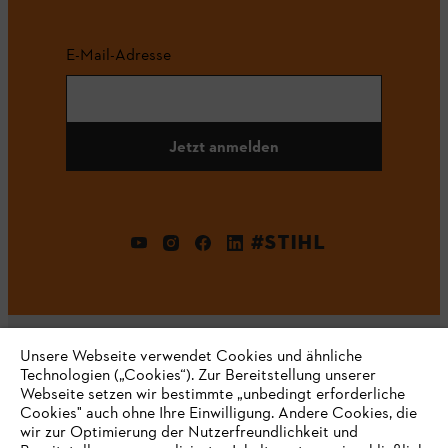
E-Mail-Adresse
Jetzt anmelden
#STIHL
Unsere Webseite verwendet Cookies und ähnliche
Technologien („Cookies“). Zur Bereitstellung unserer
Webseite setzen wir bestimmte „unbedingt erforderliche
Unternehmen
Cookies" auch ohne Ihre Einwilligung. Andere Cookies, die
wir zur Optimierung der Nutzerfreundlichkeit und