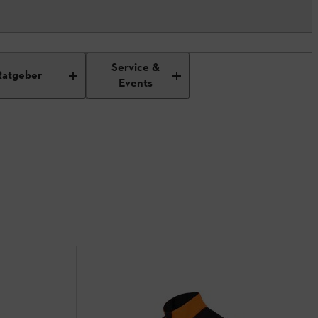
Service &
Ratgeber
Events