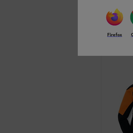
CHF 69.00
*
Firefox
Vergleic