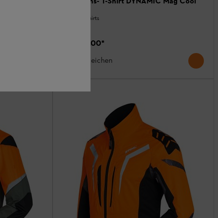
Funktions- T-Shirt DYNAMIC Mag Cool
Jacken / Shirts
CHF 53.00
*
Vergleichen