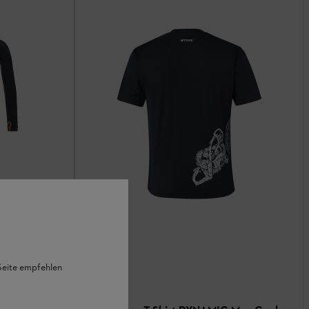
angarm,
 Seite empfehlen