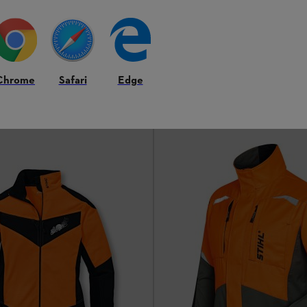
Ab
CHF 89.00
*
Chrome
Safari
Edge
hen
Vergleichen