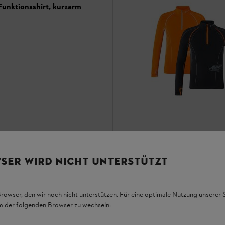
nktionsshirt, kurzarm
ADVANCE, Funktionsshirt, l
SER WIRD NICHT UNTERSTÜTZT
schwarz
Jacken / Shirts
Browser, den wir noch nicht unterstützen. Für eine optimale Nutzung unserer
em der folgenden Browser zu wechseln: