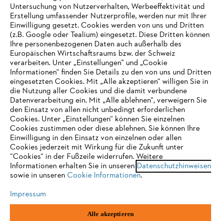
Untersuchung von Nutzerverhalten, Werbeeffektivität und
Erstellung umfassender Nutzerprofile, werden nur mit Ihrer
Einwilligung gesetzt. Cookies werden von uns und Dritten
Häufig gestellte Fragen
(z.B. Google oder Tealium) eingesetzt. Diese Dritten können
Ihre personenbezogenen Daten auch außerhalb des
Europäischen Wirtschaftsraums bzw. der Schweiz
verarbeiten. Unter „Einstellungen" und „Cookie
Support
Informationen“ finden Sie Details zu den von uns und Dritten
eingesetzten Cookies. Mit „Alle akzeptieren“ willigen Sie in
die Nutzung aller Cookies und die damit verbundene
IHR BROWSER WIRD NICHT
Datenverarbeitung ein. Mit „Alle ablehnen“, verweigern Sie
den Einsatz von allen nicht unbedingt erforderlichen
UNTERSTÜTZT
Cookies. Unter „Einstellungen“ können Sie einzelnen
Datenschutz
Impressum
Cookies
Cookies zustimmen oder diese ablehnen. Sie können Ihre
Einwilligung in den Einsatz von einzelnen oder allen
Sie nutzen einen Browser, den wir noch nicht unterstützen. Für
Cookies jederzeit mit Wirkung für die Zukunft unter
Rechtliche Informationen
eine optimale Nutzung unserer Seite empfehlen wir Ihnen, zu
“Cookies“ in der Fußzeile widerrufen. Weitere
Informationen erhalten Sie in unseren
einem der folgenden Browser zu wechseln:
Datenschutzhinweisen
sowie in unseren
Cookie Informationen
.
STIHL VERTRIEBS AG, 8617 Mönchaltorf
Impressum
Firefox
Chrome
Alle akzeptieren