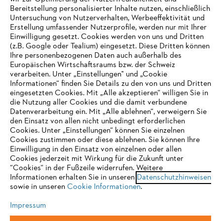
Bereitstellung personalisierter Inhalte nutzen, einschließlich
Untersuchung von Nutzerverhalten, Werbeeffektivität und
Erstellung umfassender Nutzerprofile, werden nur mit Ihrer
Häufig gestellte Fragen
Einwilligung gesetzt. Cookies werden von uns und Dritten
(z.B. Google oder Tealium) eingesetzt. Diese Dritten können
Ihre personenbezogenen Daten auch außerhalb des
Europäischen Wirtschaftsraums bzw. der Schweiz
Support
verarbeiten. Unter „Einstellungen" und „Cookie
Informationen“ finden Sie Details zu den von uns und Dritten
eingesetzten Cookies. Mit „Alle akzeptieren“ willigen Sie in
die Nutzung aller Cookies und die damit verbundene
IHR BROWSER WIRD NICHT
Datenverarbeitung ein. Mit „Alle ablehnen“, verweigern Sie
den Einsatz von allen nicht unbedingt erforderlichen
UNTERSTÜTZT
Datenschutz
Impressum
Cookies
Cookies. Unter „Einstellungen“ können Sie einzelnen
Cookies zustimmen oder diese ablehnen. Sie können Ihre
Einwilligung in den Einsatz von einzelnen oder allen
Rechtliche Informationen
Sie nutzen einen Browser, den wir noch nicht unterstützen. Für
Cookies jederzeit mit Wirkung für die Zukunft unter
eine optimale Nutzung unserer Seite empfehlen wir Ihnen, zu
“Cookies“ in der Fußzeile widerrufen. Weitere
Informationen erhalten Sie in unseren
einem der folgenden Browser zu wechseln:
Datenschutzhinweisen
STIHL VERTRIEBS AG, 8617 Mönchaltorf
sowie in unseren
Cookie Informationen
.
Impressum
Firefox
Chrome