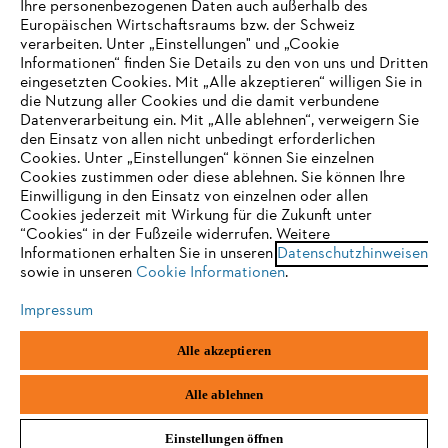
Ihre personenbezogenen Daten auch außerhalb des
Europäischen Wirtschaftsraums bzw. der Schweiz
Support
verarbeiten. Unter „Einstellungen" und „Cookie
Informationen“ finden Sie Details zu den von uns und Dritten
eingesetzten Cookies. Mit „Alle akzeptieren“ willigen Sie in
die Nutzung aller Cookies und die damit verbundene
IHR BROWSER WIRD NICHT
Datenverarbeitung ein. Mit „Alle ablehnen“, verweigern Sie
den Einsatz von allen nicht unbedingt erforderlichen
UNTERSTÜTZT
Datenschutz
Impressum
Cookies
Cookies. Unter „Einstellungen“ können Sie einzelnen
Cookies zustimmen oder diese ablehnen. Sie können Ihre
Einwilligung in den Einsatz von einzelnen oder allen
Rechtliche Informationen
Sie nutzen einen Browser, den wir noch nicht unterstützen. Für
Cookies jederzeit mit Wirkung für die Zukunft unter
eine optimale Nutzung unserer Seite empfehlen wir Ihnen, zu
“Cookies“ in der Fußzeile widerrufen. Weitere
Informationen erhalten Sie in unseren
einem der folgenden Browser zu wechseln:
Datenschutzhinweisen
STIHL VERTRIEBS AG, 8617 Mönchaltorf
sowie in unseren
Cookie Informationen
.
Impressum
Firefox
Chrome
Alle akzeptieren
Safari
Edge
Alle ablehnen
Einstellungen öffnen