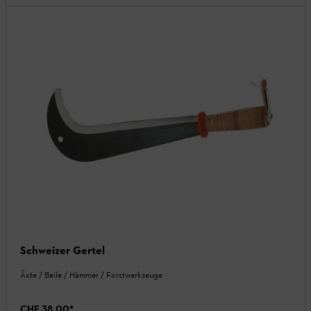
Schweizer Gertel
Äxte / Beile / Hämmer / Forstwerkzeuge
CHF 38.00
*