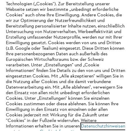
Technologien („Cookies“). Zur Bereitstellung unserer
Webseite setzen wir bestimmte „unbedingt erforderliche
Unternehmen
Cookies" auch ohne Ihre Einwilligung. Andere Cookies, die
wir zur Optimierung der Nutzerfreundlichkeit und
Bereitstellung personalisierter Inhalte nutzen, einschließlich
Untersuchung von Nutzerverhalten, Werbeeffektivität und
Erstellung umfassender Nutzerprofile, werden nur mit Ihrer
Häufig gestellte Fragen
Einwilligung gesetzt. Cookies werden von uns und Dritten
(z.B. Google oder Tealium) eingesetzt. Diese Dritten können
Ihre personenbezogenen Daten auch außerhalb des
Europäischen Wirtschaftsraums bzw. der Schweiz
Support
verarbeiten. Unter „Einstellungen" und „Cookie
Informationen“ finden Sie Details zu den von uns und Dritten
eingesetzten Cookies. Mit „Alle akzeptieren“ willigen Sie in
die Nutzung aller Cookies und die damit verbundene
IHR BROWSER WIRD NICHT
Datenverarbeitung ein. Mit „Alle ablehnen“, verweigern Sie
den Einsatz von allen nicht unbedingt erforderlichen
UNTERSTÜTZT
Datenschutz
Impressum
Cookies
Cookies. Unter „Einstellungen“ können Sie einzelnen
Cookies zustimmen oder diese ablehnen. Sie können Ihre
Einwilligung in den Einsatz von einzelnen oder allen
Rechtliche Informationen
Sie nutzen einen Browser, den wir noch nicht unterstützen. Für
Cookies jederzeit mit Wirkung für die Zukunft unter
eine optimale Nutzung unserer Seite empfehlen wir Ihnen, zu
“Cookies“ in der Fußzeile widerrufen. Weitere
Informationen erhalten Sie in unseren
einem der folgenden Browser zu wechseln:
Datenschutzhinweisen
STIHL VERTRIEBS AG, 8617 Mönchaltorf