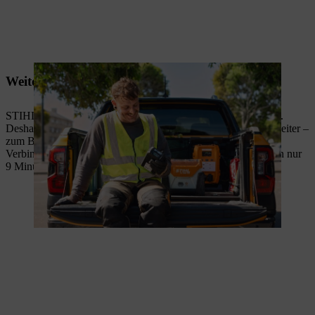
Weiterentwicklung aus Erfahrung
STIHL weiss, was Profis im intensiven Arbeitsalltag brauchen.
Deshalb entwickeln wir die STIHL Akku-Systemwelt stetig weiter –
zum Beispiel mit ALLPRO. Die Performance-Akkus laden in
Verbindung mit dem Schnellladegerät
STIHL AL 1802 MO
in nur
9 Minuten² auf bis zu 80 Prozent.