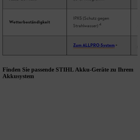
IPX5 (Schutz gegen
I
Wetterbeständigkeit
4
S
Strahlwasser)
Zum ALLPRO-System
>
Z
Finden Sie passende STIHL Akku-Geräte zu Ihrem
Akkusystem