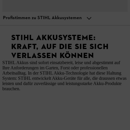
Profistimmen zu STIHL Akkusystemen
Menü
STIHL Technologie
Welche STIHL Akkusysteme gibt es?
STIHL AKKUSYSTEME:
KRAFT, AUF DIE SIE SICH
VERLASSEN KÖNNEN
STIHL Akkusysteme im Praxisüberblick
STIHL Akkus sind sofort einsatzbereit, leise und abgestimmt auf
Ihre Anforderungen im Garten, Forst oder professionellen
Der Schnell-Check: Welches STIHL Akkusystem
Arbeitsalltag. In der STIHL Akku-Technologie hat diese Haltung
brauchen Sie?
System: STIHL entwickelt Akku-Geräte für alle, die draussen etwas
leisten und dafür zuverlässige und leistungsstarke Akku-Produkte
brauchen.
Häufige Fragen zu den STIHL Akkusystemen
Profistimmen zu STIHL Akkusystemen