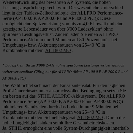
Weiterentwicklung des bewährten AP-Systems, die hohen
Leistungsansprüchen gerecht wird. Der wesentliche Unterschied
liegt in der
Tabless-Zelltechnologie
der ALLPRO Performance-
Serie (AP 100.0 P, AP 200.0 P und AP 300.0 P(C)): Diese
ermöglicht eine Spitzenleistung von bis zu 4,0 Kilowatt und eine
gesteigerte Lebensdauer von über 3'000 Ladezyklen* ohne
spürbaren Leistungsverlust. Zudem laden Sie einen ALLPRO
Performance-Akku in nur 9 Minuten auf 80 Prozent auf – bei
Umgebungs- bzw. Akkutemperaturen von 25–40 °C in
Kombination mit dem
AL 1802 MO
.
* Ladezyklen: Bis zu 3'000 Zyklen ohne spürbaren Leistungsverlust, danach
weiter verwendbar. Gültig nur für ALLPRO-Akkus AP 100.0 P, AP 200.0 P und
AP 300.0 P(C).
Die Wahl richtet sich nach der Einsatzintensität. Für den täglichen
Profi-Dauereinsatz unter anspruchsvollen Bedingungen setzen Sie
am besten auf das
STIHL ALLPRO-Akkusystem
. Die ALLPRO
Performance-Serie (AP 100.0 P, AP 200.0 P und AP 300.0 P(C))
minimieren Standzeiten durch das Laden in nur 9 Minuten bei
Umgebungs- bzw. Akkutemperaturen von 25–40 °C in
Kombination mit dem Schnellladegerät
AL 1802 MO
. Durch die
hohe Langlebigkeit sinken somit Ihre Gesamtbetriebskosten.
Ja, STIHL ermöglicht eine volle System-Durchgängigkeit innerhalb