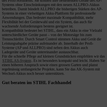
des Profi-Sortiments. Sie können Ihre bestehenden Geräte des AP-
Systems ohne Einschränkungen mit den neuen ALLPRO-Akkus
betreiben. Damit bündelt ALLPRO die bisherigen Stärken des AP-
Systems in einer vielseitigen Akku-Plattform für professionelle
Anwendungen. Das bedeutet maximale Kompatibilität, mehr
Flexibilität bei der Gerätewahl und ein System, das auch für
wachsende Anforderungen bestens geeignet ist.
Kompatibilität bedeutet bei STIHL, dass ein Akku in eine Vielzahl
unterschiedlicher Geräte passt – von der Motorsäge bis zum
Trennschleifer. Durch Smart Control stimmen Akku und Gerät die
Leistungsabgabe präzise aufeinander ab. Innerhalb der Profi-
Systeme (AP und ALLPRO) sind neben den Akkus auch
Ladegeräte und Geräte untereinander austauschbar.
Für die schnelle Pflege auf kleinen Grundstücken empfehlen wir das
STIHL AS-System
. Es ist besonders kompakt und leicht. Haben Sie
einen höheren Anspruch sowie einen grossen Garten und planst
regelmässig umfangreiche Projekte, kann Sie das AK-System mit
Wechsel-Akkus noch besser unterstützen.
Gut beraten im STIHL Fachhandel