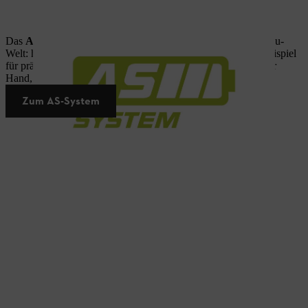
Das
AS-System
ist der
kompakte Auftakt
in die STIHL Akku-
Welt: handliche Geräte für kleinere Gartenaufgaben – zum Beispiel
für präzise Schnitte an Hecken. Flexibel einsetzbar, schnell zur
Hand, sauber im Ergebnis.
Zum AS-System