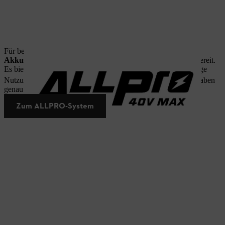
Für besonders
intensive Arbeiten
steht mit dem
ALLPRO-
Akkusystem
die nächste Generation der Akku-Technologie bereit.
Es bietet bis zu 60 Prozent mehr Spitzenleistung¹ und eine lange
Nutzungsdauer³.
So haben Sie auch bei anspruchsvollen Aufgaben
genau die Power, die Sie brauchen.
Zum ALLPRO-System