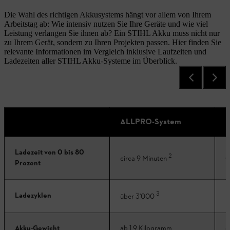
Die Wahl des richtigen Akkusystems hängt vor allem von Ihrem
Arbeitstag ab: Wie intensiv nutzen Sie Ihre Geräte und wie viel
Leistung verlangen Sie ihnen ab? Ein STIHL Akku muss nicht nur
zu Ihrem Gerät, sondern zu Ihren Projekten passen. Hier finden Sie
relevante Informationen im Vergleich inklusive Laufzeiten und
Ladezeiten aller STIHL Akku-Systeme im Überblick.
ALLPRO-System
A
Ladezeit von 0 bis 80
2
c
circa 9 Minuten
Prozent
3
Ladezyklen
b
über 3'000
Akku-Gewicht
ab 1,9 Kilogramm
c