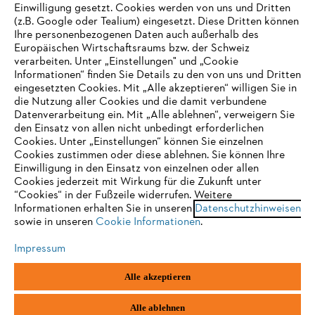
Einwilligung gesetzt. Cookies werden von uns und Dritten
(z.B. Google oder Tealium) eingesetzt. Diese Dritten können
Ihre personenbezogenen Daten auch außerhalb des
Europäischen Wirtschaftsraums bzw. der Schweiz
Support
verarbeiten. Unter „Einstellungen" und „Cookie
Informationen“ finden Sie Details zu den von uns und Dritten
eingesetzten Cookies. Mit „Alle akzeptieren“ willigen Sie in
die Nutzung aller Cookies und die damit verbundene
IHR BROWSER WIRD NICHT
Datenverarbeitung ein. Mit „Alle ablehnen“, verweigern Sie
den Einsatz von allen nicht unbedingt erforderlichen
UNTERSTÜTZT
Datenschutz
Impressum
Cookies
Cookies. Unter „Einstellungen“ können Sie einzelnen
Cookies zustimmen oder diese ablehnen. Sie können Ihre
Einwilligung in den Einsatz von einzelnen oder allen
Rechtliche Informationen
Sie nutzen einen Browser, den wir noch nicht unterstützen. Für
Cookies jederzeit mit Wirkung für die Zukunft unter
eine optimale Nutzung unserer Seite empfehlen wir Ihnen, zu
“Cookies“ in der Fußzeile widerrufen. Weitere
Informationen erhalten Sie in unseren
einem der folgenden Browser zu wechseln:
Datenschutzhinweisen
STIHL VERTRIEBS AG, 8617 Mönchaltorf
sowie in unseren
Cookie Informationen
.
Impressum
Firefox
Chrome
Alle akzeptieren
Safari
Edge
Alle ablehnen