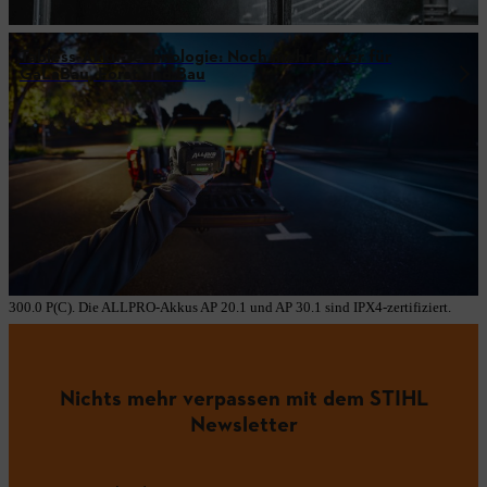
Tabless-Akku-Technologie: Noch mehr Power für
GaLaBau, Forst und Bau
1 Vergleich zu AP 300.0 (PC) und AP 300 S.
2 Ladezeit bei Umgebungs-/Akkutemperaturen von 25–40 °C in Kombination
mit dem AL 1802 MO. Gültig für die ALLPRO-Akkus AP 100.0 P, AP 200.0 P
und AP 300.0 P(C).
3 Ladezyklen: Bis zu 3'000 Zyklen ohne spürbaren Leistungsverlust, danach
weiter verwendbar. Gültig nur für ALLPRO-Akkus AP 100.0 P, AP 200.0 P und
AP 300.0 P(C).
4 IPX5 Schutz gilt nur für ALLPRO-Akkus AP 100.0 P, AP 200.0 P und AP
300.0 P(C). Die ALLPRO-Akkus AP 20.1 und AP 30.1 sind IPX4-zertifiziert.
Nichts mehr verpassen mit dem STIHL
Newsletter