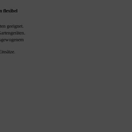
 flexibel
ten geeignet.
Gartengeräten.
usgewogenem
Einsätze.