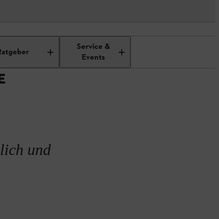
Service &
Ratgeber
Events
E
lich und