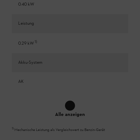
0.40 kW
Leistung
1
)
0.29 kW
Akku-System
AK
Alle anzeigen
1
)
Mechanische Leistung als Vergleichswert zu Benzin-Gerät