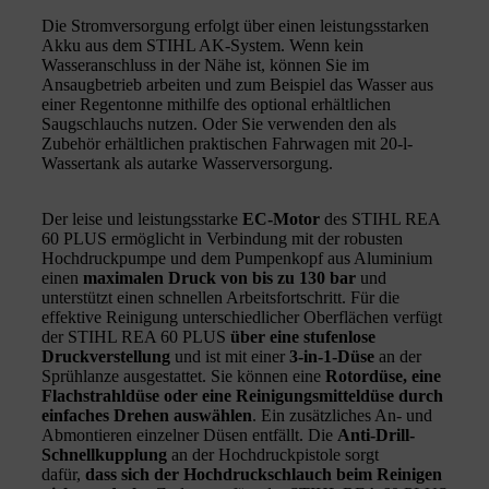
Die Stromversorgung erfolgt über einen leistungsstarken
Akku aus dem STIHL AK-System. Wenn kein
Wasseranschluss in der Nähe ist, können Sie im
Ansaugbetrieb arbeiten und zum Beispiel das Wasser aus
einer Regentonne mithilfe des optional erhältlichen
Saugschlauchs nutzen. Oder Sie verwenden den als
Zubehör erhältlichen praktischen Fahrwagen mit 20-l-
Wassertank als autarke Wasserversorgung.
Der leise und leistungsstarke
EC-Motor
des STIHL REA
60 PLUS ermöglicht in Verbindung mit der robusten
Hochdruckpumpe und dem Pumpenkopf aus Aluminium
einen
maximalen Druck von bis zu 130 bar
und
unterstützt einen schnellen Arbeitsfortschritt. Für die
effektive Reinigung unterschiedlicher Oberflächen verfügt
der STIHL REA 60 PLUS
über eine stufenlose
Druckverstellung
und ist mit einer
3-in-1-Düse
an der
Sprühlanze ausgestattet. Sie können eine
Rotordüse, eine
Flachstrahldüse oder eine Reinigungsmitteldüse durch
einfaches Drehen auswählen
. Ein zusätzliches An- und
Abmontieren einzelner Düsen entfällt. Die
Anti-Drill-
Schnellkupplung
an der Hochdruckpistole sorgt
dafür,
dass sich der Hochdruckschlauch beim Reinigen