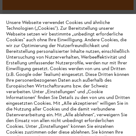
Unsere Webseite verwendet Cookies und ähnliche
Technologien („Cookies“). Zur Bereitstellung unserer
Webseite setzen wir bestimmte „unbedingt erforderliche
Unternehmen
Cookies" auch ohne Ihre Einwilligung. Andere Cookies, die
wir zur Optimierung der Nutzerfreundlichkeit und
Bereitstellung personalisierter Inhalte nutzen, einschließlich
Untersuchung von Nutzerverhalten, Werbeeffektivität und
Erstellung umfassender Nutzerprofile, werden nur mit Ihrer
Häufig gestellte Fragen
Einwilligung gesetzt. Cookies werden von uns und Dritten
(z.B. Google oder Tealium) eingesetzt. Diese Dritten können
Ihre personenbezogenen Daten auch außerhalb des
Europäischen Wirtschaftsraums bzw. der Schweiz
Support
verarbeiten. Unter „Einstellungen" und „Cookie
Informationen“ finden Sie Details zu den von uns und Dritten
eingesetzten Cookies. Mit „Alle akzeptieren“ willigen Sie in
die Nutzung aller Cookies und die damit verbundene
IHR BROWSER WIRD NICHT
Datenverarbeitung ein. Mit „Alle ablehnen“, verweigern Sie
den Einsatz von allen nicht unbedingt erforderlichen
UNTERSTÜTZT
Datenschutz
Impressum
Cookies
Cookies. Unter „Einstellungen“ können Sie einzelnen
Cookies zustimmen oder diese ablehnen. Sie können Ihre