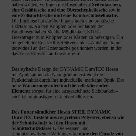
haben wollen, verfügen die Hosen über
2 Seitentaschen,
eine Gesäßtasche und eine Oberschenkeltasche sowie
eine Zollstocktasche und eine Kombischlüsseltasche
.
Die Latzhose hat darüber hinaus noch eine praktische
Latztasche. An den Knöpfen oder Schlaufen der
Bundhosen haben Sie die Möglichkeit, STIHL
Hosenträger zum Knöpfen oder Kletten zu befestigen. Ein
mitgelieferter Erste-Hilfe-Reißverschluss-Anhänger kann
individuell an der Hosentasche positioniert werden, in der
das Erste-Hilfe-Set aufbewahrt wird.
Das stylische Design der DYNAMIC DuroTEC Hosen
mit Applikationen in Neongrün unterstreicht die
Funktionalität durch ihre individuelle, markante Optik. Der
hohe
Warnorangeanteil und die reflektierenden
Elemente
sorgen für eine ausgezeichnete Sichtbarkeit –
auch bei ungünstigeren Lichtverhältnissen.
Das Futter sämtlicher Hosen STIHL DYNAMIC
DuroTEC besteht aus recyceltem Polyester, ebenso wie
der Schnittschutz bei den Hosen mit
Schnittschutzklasse 1
. Die wasser- und
schmutzabweisende Wirkung wird
ohne den Einsatz von