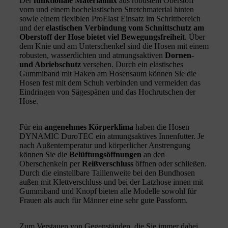
Der
funktionale Materialmix
aus robustem Oberstoff
vorn und einem hochelastischen Stretchmaterial hinten
sowie einem flexiblen ProElast Einsatz im Schrittbereich
und der
elastischen Verbindung vom Schnittschutz am
Oberstoff der Hose bietet viel Bewegungsfreiheit
. Über
dem Knie und am Unterschenkel sind die Hosen mit einem
robusten, wasserdichten und atmungsaktiven
Dornen-
und Abriebschutz
versehen. Durch ein elastisches
Gummiband mit Haken am Hosensaum können Sie die
Hosen fest mit dem Schuh verbinden und vermeiden das
Eindringen von Sägespänen und das Hochrutschen der
Hose.
Für ein
angenehmes Körperklima
haben die Hosen
DYNAMIC DuroTEC ein atmungsaktives Innenfutter. Je
nach Außentemperatur und körperlicher Anstrengung
können Sie die
Belüftungsöffnungen
an den
Oberschenkeln per
Reißverschluss
öffnen oder schließen.
Durch die einstellbare Taillenweite bei den Bundhosen
außen mit Klettverschluss und bei der Latzhose innen mit
Gummiband und Knopf bieten alle Modelle sowohl für
Frauen als auch für Männer eine sehr gute Passform.
Zum Verstauen von Gegenständen, die Sie immer dabei