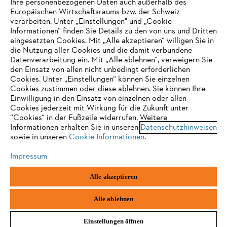
Ihre personenbezogenen Daten auch außerhalb des
Europäischen Wirtschaftsraums bzw. der Schweiz
Support
verarbeiten. Unter „Einstellungen" und „Cookie
Informationen“ finden Sie Details zu den von uns und Dritten
eingesetzten Cookies. Mit „Alle akzeptieren“ willigen Sie in
die Nutzung aller Cookies und die damit verbundene
IHR BROWSER WIRD NICHT
Datenverarbeitung ein. Mit „Alle ablehnen“, verweigern Sie
den Einsatz von allen nicht unbedingt erforderlichen
UNTERSTÜTZT
Datenschutz
Impressum
Cookies
Cookies. Unter „Einstellungen“ können Sie einzelnen
Cookies zustimmen oder diese ablehnen. Sie können Ihre
Einwilligung in den Einsatz von einzelnen oder allen
Rechtliche Informationen
Sie nutzen einen Browser, den wir noch nicht unterstützen. Für
Cookies jederzeit mit Wirkung für die Zukunft unter
eine optimale Nutzung unserer Seite empfehlen wir Ihnen, zu
“Cookies“ in der Fußzeile widerrufen. Weitere
Informationen erhalten Sie in unseren
einem der folgenden Browser zu wechseln:
Datenschutzhinweisen
STIHL VERTRIEBS AG, 8617 Mönchaltorf
sowie in unseren
Cookie Informationen
.
Impressum
Firefox
Chrome
Alle akzeptieren
Safari
Edge
Alle ablehnen
Einstellungen öffnen