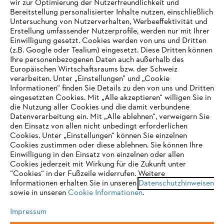
wir zur Optimierung der Nutzerfreundlichkeit und
Bereitstellung personalisierter Inhalte nutzen, einschließlich
Untersuchung von Nutzerverhalten, Werbeeffektivität und
Erstellung umfassender Nutzerprofile, werden nur mit Ihrer
Häufig gestellte Fragen
Einwilligung gesetzt. Cookies werden von uns und Dritten
(z.B. Google oder Tealium) eingesetzt. Diese Dritten können
Ihre personenbezogenen Daten auch außerhalb des
Europäischen Wirtschaftsraums bzw. der Schweiz
Support
verarbeiten. Unter „Einstellungen" und „Cookie
Informationen“ finden Sie Details zu den von uns und Dritten
eingesetzten Cookies. Mit „Alle akzeptieren“ willigen Sie in
die Nutzung aller Cookies und die damit verbundene
IHR BROWSER WIRD NICHT
Datenverarbeitung ein. Mit „Alle ablehnen“, verweigern Sie
den Einsatz von allen nicht unbedingt erforderlichen
UNTERSTÜTZT
Datenschutz
Impressum
Cookies
Cookies. Unter „Einstellungen“ können Sie einzelnen
Cookies zustimmen oder diese ablehnen. Sie können Ihre
Einwilligung in den Einsatz von einzelnen oder allen
Rechtliche Informationen
Sie nutzen einen Browser, den wir noch nicht unterstützen. Für
Cookies jederzeit mit Wirkung für die Zukunft unter
eine optimale Nutzung unserer Seite empfehlen wir Ihnen, zu
“Cookies“ in der Fußzeile widerrufen. Weitere
Informationen erhalten Sie in unseren
einem der folgenden Browser zu wechseln:
Datenschutzhinweisen
STIHL VERTRIEBS AG, 8617 Mönchaltorf
sowie in unseren
Cookie Informationen
.
Impressum
Firefox
Chrome