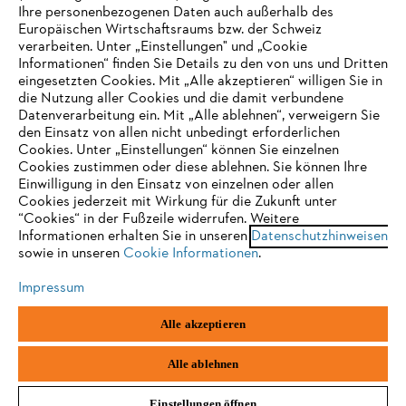
Ihre personenbezogenen Daten auch außerhalb des
Europäischen Wirtschaftsraums bzw. der Schweiz
Support
verarbeiten. Unter „Einstellungen" und „Cookie
Informationen“ finden Sie Details zu den von uns und Dritten
eingesetzten Cookies. Mit „Alle akzeptieren“ willigen Sie in
die Nutzung aller Cookies und die damit verbundene
IHR BROWSER WIRD NICHT
Datenverarbeitung ein. Mit „Alle ablehnen“, verweigern Sie
den Einsatz von allen nicht unbedingt erforderlichen
UNTERSTÜTZT
Datenschutz
Impressum
Cookies
Cookies. Unter „Einstellungen“ können Sie einzelnen
Cookies zustimmen oder diese ablehnen. Sie können Ihre
Einwilligung in den Einsatz von einzelnen oder allen
Rechtliche Informationen
Sie nutzen einen Browser, den wir noch nicht unterstützen. Für
Cookies jederzeit mit Wirkung für die Zukunft unter
eine optimale Nutzung unserer Seite empfehlen wir Ihnen, zu
“Cookies“ in der Fußzeile widerrufen. Weitere
Informationen erhalten Sie in unseren
einem der folgenden Browser zu wechseln:
Datenschutzhinweisen
STIHL VERTRIEBS AG, 8617 Mönchaltorf
sowie in unseren
Cookie Informationen
.
Impressum
Firefox
Chrome
Alle akzeptieren
Safari
Edge
Alle ablehnen
Einstellungen öffnen