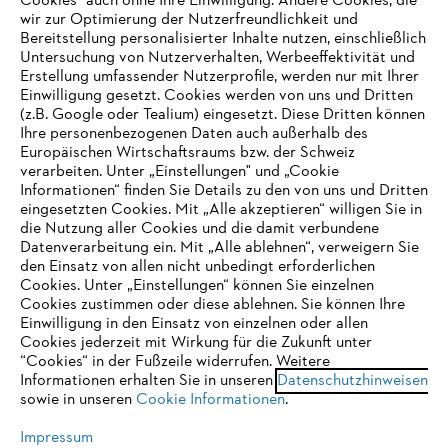
Cookies" auch ohne Ihre Einwilligung. Andere Cookies, die
wir zur Optimierung der Nutzerfreundlichkeit und
Bereitstellung personalisierter Inhalte nutzen, einschließlich
Untersuchung von Nutzerverhalten, Werbeeffektivität und
Erstellung umfassender Nutzerprofile, werden nur mit Ihrer
Häufig gestellte Fragen
Einwilligung gesetzt. Cookies werden von uns und Dritten
(z.B. Google oder Tealium) eingesetzt. Diese Dritten können
Ihre personenbezogenen Daten auch außerhalb des
Europäischen Wirtschaftsraums bzw. der Schweiz
Support
verarbeiten. Unter „Einstellungen" und „Cookie
Informationen“ finden Sie Details zu den von uns und Dritten
eingesetzten Cookies. Mit „Alle akzeptieren“ willigen Sie in
die Nutzung aller Cookies und die damit verbundene
IHR BROWSER WIRD NICHT
Datenverarbeitung ein. Mit „Alle ablehnen“, verweigern Sie
den Einsatz von allen nicht unbedingt erforderlichen
UNTERSTÜTZT
Datenschutz
Impressum
Cookies
Cookies. Unter „Einstellungen“ können Sie einzelnen
Cookies zustimmen oder diese ablehnen. Sie können Ihre
Einwilligung in den Einsatz von einzelnen oder allen
Rechtliche Informationen
Sie nutzen einen Browser, den wir noch nicht unterstützen. Für
Cookies jederzeit mit Wirkung für die Zukunft unter
eine optimale Nutzung unserer Seite empfehlen wir Ihnen, zu
“Cookies“ in der Fußzeile widerrufen. Weitere
Informationen erhalten Sie in unseren
einem der folgenden Browser zu wechseln:
Datenschutzhinweisen
STIHL VERTRIEBS AG, 8617 Mönchaltorf
sowie in unseren
Cookie Informationen
.
Impressum