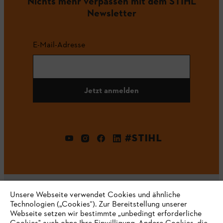
Nichts mehr verpassen mit dem STIHL
Newsletter
E-Mail-Adresse
Jetzt anmelden
#STIHL
Unsere Webseite verwendet Cookies und ähnliche
Technologien („Cookies“). Zur Bereitstellung unserer
Webseite setzen wir bestimmte „unbedingt erforderliche
Unternehmen