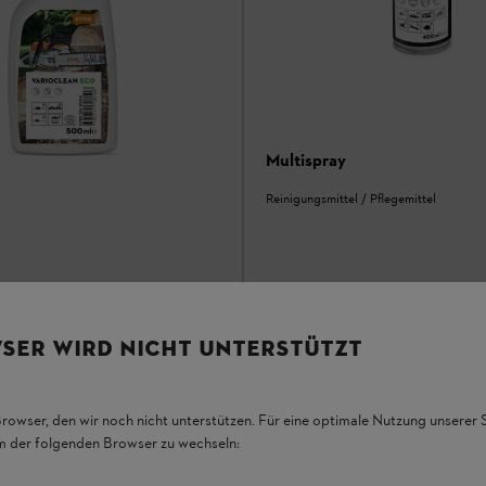
Multispray
Reinigungsmittel / Pflegemittel
Eco
/ Pflegemittel
SER WIRD NICHT UNTERSTÜTZT
CHF 15.00
*
CHF 34.00
Grundpreis pro l
CHF 37.50
Browser, den wir noch nicht unterstützen. Für eine optimale Nutzung unserer
em der folgenden Browser zu wechseln:
hen
Vergleichen