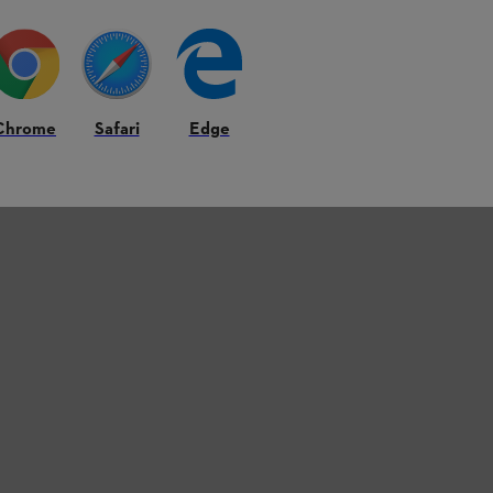
8
VON
8
PRODUKT
Zurück nach obe
Chrome
Safari
Edge