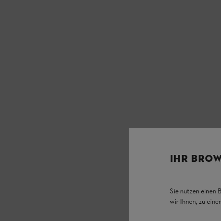
VarioClean 
Reinigungsmittel 
IHR BROW
CHF 17.00
*
Grundpreis pro l
Sie nutzen einen 
wir Ihnen, zu ein
Vergleic