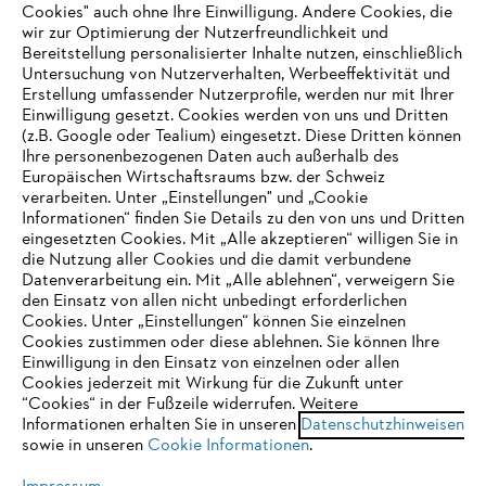
Unternehmen
Cookies" auch ohne Ihre Einwilligung. Andere Cookies, die
wir zur Optimierung der Nutzerfreundlichkeit und
Bereitstellung personalisierter Inhalte nutzen, einschließlich
Untersuchung von Nutzerverhalten, Werbeeffektivität und
Erstellung umfassender Nutzerprofile, werden nur mit Ihrer
Häufig gestellte Fragen
Einwilligung gesetzt. Cookies werden von uns und Dritten
(z.B. Google oder Tealium) eingesetzt. Diese Dritten können
Ihre personenbezogenen Daten auch außerhalb des
Europäischen Wirtschaftsraums bzw. der Schweiz
Support
verarbeiten. Unter „Einstellungen" und „Cookie
Informationen“ finden Sie Details zu den von uns und Dritten
eingesetzten Cookies. Mit „Alle akzeptieren“ willigen Sie in
die Nutzung aller Cookies und die damit verbundene
IHR BROWSER WIRD NICHT
Datenverarbeitung ein. Mit „Alle ablehnen“, verweigern Sie
den Einsatz von allen nicht unbedingt erforderlichen
UNTERSTÜTZT
Datenschutz
Impressum
Cookies
Cookies. Unter „Einstellungen“ können Sie einzelnen
Cookies zustimmen oder diese ablehnen. Sie können Ihre
Einwilligung in den Einsatz von einzelnen oder allen
Rechtliche Informationen
Sie nutzen einen Browser, den wir noch nicht unterstützen. Für
Cookies jederzeit mit Wirkung für die Zukunft unter
eine optimale Nutzung unserer Seite empfehlen wir Ihnen, zu
“Cookies“ in der Fußzeile widerrufen. Weitere
Informationen erhalten Sie in unseren
einem der folgenden Browser zu wechseln:
Datenschutzhinweisen
STIHL VERTRIEBS AG, 8617 Mönchaltorf
sowie in unseren
Cookie Informationen
.