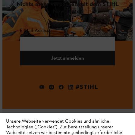
Nichts mehr verpassen mit dem STIHL
Newsletter
E-Mail-Adresse
Jetzt anmelden
#STIHL
Unsere Webseite verwendet Cookies und ähnliche
Technologien („Cookies“). Zur Bereitstellung unserer
Webseite setzen wir bestimmte „unbedingt erforderliche