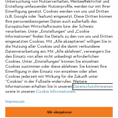
Untersuchung von Nutzerverhalten, Werbeeffektivität und
Erstellung umfassender Nutzerprofile, werden nur mit Ihrer
Einwilligung gesetzt. Cookies werden von uns und Dritten
Häufig gestellte Fragen
(z.B. Google oder Tealium) eingesetzt. Diese Dritten können
Ihre personenbezogenen Daten auch außerhalb des
Europäischen Wirtschaftsraums bzw. der Schweiz
verarbeiten. Unter „Einstellungen" und „Cookie
Informationen“ finden Sie Details zu den von uns und Dritten
Support
eingesetzten Cookies. Mit „Alle akzeptieren“ willigen Sie in
die Nutzung aller Cookies und die damit verbundene
IHR BROWSER WIRD NICHT
Datenverarbeitung ein. Mit „Alle ablehnen“, verweigern Sie
den Einsatz von allen nicht unbedingt erforderlichen
UNTERSTÜTZT
Cookies. Unter „Einstellungen“ können Sie einzelnen
Cookies zustimmen oder diese ablehnen. Sie können Ihre
Datenschutz
Impressum
Cookies
Einwilligung in den Einsatz von einzelnen oder allen
Sie nutzen einen Browser, den wir noch nicht unterstützen. Für
Cookies jederzeit mit Wirkung für die Zukunft unter
Rechtliche Informationen
eine optimale Nutzung unserer Seite empfehlen wir Ihnen, zu
“Cookies“ in der Fußzeile widerrufen. Weitere
Informationen erhalten Sie in unseren
einem der folgenden Browser zu wechseln:
Datenschutzhinweisen
sowie in unseren
Cookie Informationen
.
STIHL VERTRIEBS AG, 8617 Mönchaltorf
Impressum
Firefox
Chrome
Alle akzeptieren