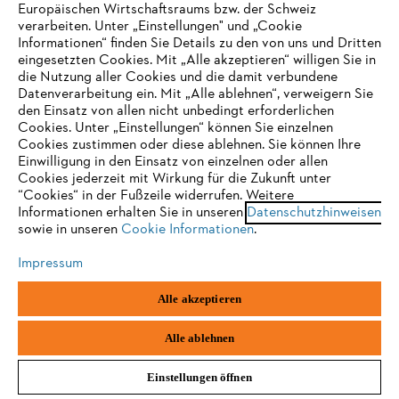
Europäischen Wirtschaftsraums bzw. der Schweiz
verarbeiten. Unter „Einstellungen" und „Cookie
Informationen“ finden Sie Details zu den von uns und Dritten
eingesetzten Cookies. Mit „Alle akzeptieren“ willigen Sie in
die Nutzung aller Cookies und die damit verbundene
IHR BROWSER WIRD NICHT
Datenverarbeitung ein. Mit „Alle ablehnen“, verweigern Sie
den Einsatz von allen nicht unbedingt erforderlichen
UNTERSTÜTZT
Cookies. Unter „Einstellungen“ können Sie einzelnen
Cookies zustimmen oder diese ablehnen. Sie können Ihre
Einwilligung in den Einsatz von einzelnen oder allen
Sie nutzen einen Browser, den wir noch nicht unterstützen. Für
Cookies jederzeit mit Wirkung für die Zukunft unter
eine optimale Nutzung unserer Seite empfehlen wir Ihnen, zu
“Cookies“ in der Fußzeile widerrufen. Weitere
Informationen erhalten Sie in unseren
einem der folgenden Browser zu wechseln:
Datenschutzhinweisen
sowie in unseren
Cookie Informationen
.
Impressum
Firefox
Chrome
Alle akzeptieren
Safari
Edge
Alle ablehnen
Einstellungen öffnen
NEU