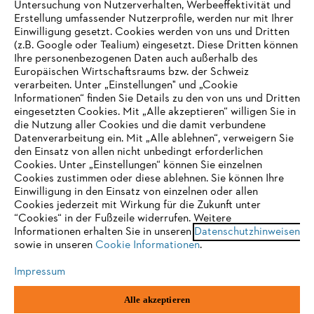
Untersuchung von Nutzerverhalten, Werbeeffektivität und
Erstellung umfassender Nutzerprofile, werden nur mit Ihrer
Häufig gestellte Fragen
Einwilligung gesetzt. Cookies werden von uns und Dritten
(z.B. Google oder Tealium) eingesetzt. Diese Dritten können
Ihre personenbezogenen Daten auch außerhalb des
Europäischen Wirtschaftsraums bzw. der Schweiz
Support
verarbeiten. Unter „Einstellungen" und „Cookie
Informationen“ finden Sie Details zu den von uns und Dritten
eingesetzten Cookies. Mit „Alle akzeptieren“ willigen Sie in
die Nutzung aller Cookies und die damit verbundene
IHR BROWSER WIRD NICHT
Datenverarbeitung ein. Mit „Alle ablehnen“, verweigern Sie
den Einsatz von allen nicht unbedingt erforderlichen
UNTERSTÜTZT
Datenschutz
Impressum
Cookies
Cookies. Unter „Einstellungen“ können Sie einzelnen
Cookies zustimmen oder diese ablehnen. Sie können Ihre
Einwilligung in den Einsatz von einzelnen oder allen
Rechtliche Informationen
Sie nutzen einen Browser, den wir noch nicht unterstützen. Für
Cookies jederzeit mit Wirkung für die Zukunft unter
eine optimale Nutzung unserer Seite empfehlen wir Ihnen, zu
“Cookies“ in der Fußzeile widerrufen. Weitere
Informationen erhalten Sie in unseren
einem der folgenden Browser zu wechseln:
Datenschutzhinweisen
STIHL VERTRIEBS AG, 8617 Mönchaltorf
sowie in unseren
Cookie Informationen
.
Impressum
Firefox
Chrome
Alle akzeptieren