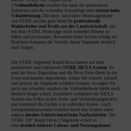
3
Vollmeißelkette
erzielen Sie dank der innovativen
Zahnform und der schmalen Schnittfuge eine
extrem hohe
Schnittleistung
. Die neue, innovative Motorsägenkette
von STIHL ist eine gute Wahl für
professionelle
Waldarbeiter und Profis aus der Landwirtschaft
, um
mit Ihrer STIHL Motorsäge noch schneller Bäume zu
fällen und zu entasten. Besonders beim Schnitt schräg zur
Holzfaser kommen die Vorteile dieser Sägekette deutlich
zum Tragen.
Die STIHL Sägekette Rapid Hexa basiert auf dem
patentierten und exklusiven
STIHL HEXA System
. So
sind die Hexa Sägezähne und die Hexa Feile direkt in der
Form aufeinander abgestimmt, sodass Sie schnell, einfach
und präzise die Sägekette schärfen können. So sägen Sie
nicht nur schneller, sondern die Vollmeißelkette bleibt auch
deutlich länger scharf. Zusätzlich verhindert das HEXA
System das Feilen in den Treib- und Verbindungsgliedern
und minimiert die Gefahr von reißenden Ketten. Auch
Gelegenheitsanwender erzielen durch das System einen
nahezu
idealen Schärfwinkel beim Nachschärfen
. Die
STIHL 3/8" Rapid Hexa 3 Sägekette erzielt so
eine
deutlich höherer Lebens- und Nutzungsdauer
.