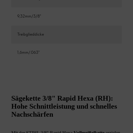
9,32mm/3/8"
Treibglieddicke
1,6mm/.063"
Sägekette 3/8" Rapid Hexa (RH):
Hohe Schnittleistung und schnelles
Nachschärfen
Mit der STIHL 3/8" Rapid Hexa
Vollmeißelkette
erzielen