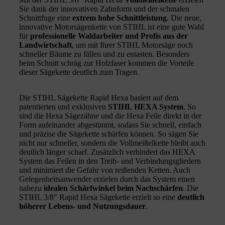
Sie dank der innovativen Zahnform und der schmalen
Schnittfuge eine
extrem hohe Schnittleistung
. Die neue,
innovative Motorsägenkette von STIHL ist eine gute Wahl
für
professionelle Waldarbeiter und Profis aus der
Landwirtschaft
, um mit Ihrer STIHL Motorsäge noch
schneller Bäume zu fällen und zu entasten. Besonders
beim Schnitt schräg zur Holzfaser kommen die Vorteile
dieser Sägekette deutlich zum Tragen.
Die STIHL Sägekette Rapid Hexa basiert auf dem
patentierten und exklusiven
STIHL HEXA System
. So
sind die Hexa Sägezähne und die Hexa Feile direkt in der
Form aufeinander abgestimmt, sodass Sie schnell, einfach
und präzise die Sägekette schärfen können. So sägen Sie
nicht nur schneller, sondern die Vollmeißelkette bleibt auch
deutlich länger scharf. Zusätzlich verhindert das HEXA
System das Feilen in den Treib- und Verbindungsgliedern
und minimiert die Gefahr von reißenden Ketten. Auch
Gelegenheitsanwender erzielen durch das System einen
nahezu
idealen Schärfwinkel beim Nachschärfen
. Die
STIHL 3/8" Rapid Hexa Sägekette erzielt so eine
deutlich
höherer Lebens- und Nutzungsdauer
.