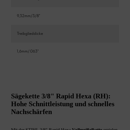
9,32mm/3/8"
Treibglieddicke
1,6mm/.063"
Sägekette 3/8" Rapid Hexa (RH):
Hohe Schnittleistung und schnelles
Nachschärfen
Mit der STIHL 3/8" Rapid Hexa
Vollmeißelkette
erzielen