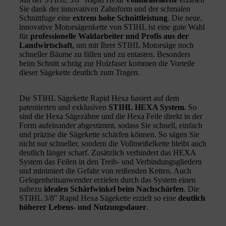
Sie dank der innovativen Zahnform und der schmalen
Schnittfuge eine
extrem hohe Schnittleistung
. Die neue,
innovative Motorsägenkette von STIHL ist eine gute Wahl
für
professionelle Waldarbeiter und Profis aus der
Landwirtschaft
, um mit Ihrer STIHL Motorsäge noch
schneller Bäume zu fällen und zu entasten. Besonders
beim Schnitt schräg zur Holzfaser kommen die Vorteile
dieser Sägekette deutlich zum Tragen.
Die STIHL Sägekette Rapid Hexa basiert auf dem
patentierten und exklusiven
STIHL HEXA System
. So
sind die Hexa Sägezähne und die Hexa Feile direkt in der
Form aufeinander abgestimmt, sodass Sie schnell, einfach
und präzise die Sägekette schärfen können. So sägen Sie
nicht nur schneller, sondern die Vollmeißelkette bleibt auch
deutlich länger scharf. Zusätzlich verhindert das HEXA
System das Feilen in den Treib- und Verbindungsgliedern
und minimiert die Gefahr von reißenden Ketten. Auch
Gelegenheitsanwender erzielen durch das System einen
nahezu
idealen Schärfwinkel beim Nachschärfen
. Die
STIHL 3/8" Rapid Hexa Sägekette erzielt so eine
deutlich
höherer Lebens- und Nutzungsdauer
.