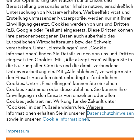
wir zur Optimierung der Nutzerfreundlichkeit und
Bereitstellung personalisierter Inhalte nutzen, einschließlich
Untersuchung von Nutzerverhalten, Werbeeffektivität und
Erstellung umfassender Nutzerprofile, werden nur mit Ihrer
Häufig gestellte Fragen
Einwilligung gesetzt. Cookies werden von uns und Dritten
(z.B. Google oder Tealium) eingesetzt. Diese Dritten können
Ihre personenbezogenen Daten auch außerhalb des
Europäischen Wirtschaftsraums bzw. der Schweiz
Support
verarbeiten. Unter „Einstellungen" und „Cookie
Informationen“ finden Sie Details zu den von uns und Dritten
eingesetzten Cookies. Mit „Alle akzeptieren“ willigen Sie in
die Nutzung aller Cookies und die damit verbundene
IHR BROWSER WIRD NICHT
Datenverarbeitung ein. Mit „Alle ablehnen“, verweigern Sie
den Einsatz von allen nicht unbedingt erforderlichen
UNTERSTÜTZT
Datenschutz
Impressum
Cookies
Cookies. Unter „Einstellungen“ können Sie einzelnen
Cookies zustimmen oder diese ablehnen. Sie können Ihre
Einwilligung in den Einsatz von einzelnen oder allen
Rechtliche Informationen
Sie nutzen einen Browser, den wir noch nicht unterstützen. Für
Cookies jederzeit mit Wirkung für die Zukunft unter
eine optimale Nutzung unserer Seite empfehlen wir Ihnen, zu
“Cookies“ in der Fußzeile widerrufen. Weitere
Informationen erhalten Sie in unseren
einem der folgenden Browser zu wechseln:
Datenschutzhinweisen
STIHL VERTRIEBS AG, 8617 Mönchaltorf
sowie in unseren
Cookie Informationen
.
Impressum
Firefox
Chrome