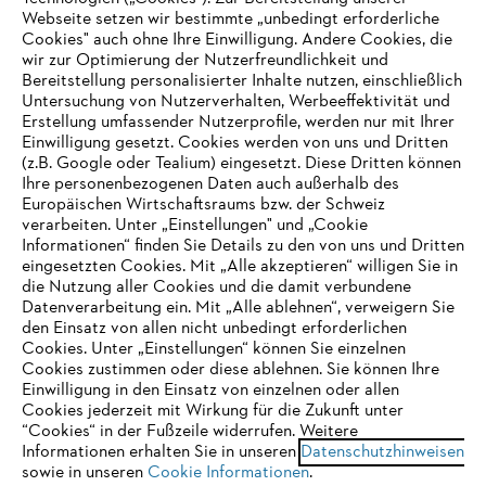
Webseite setzen wir bestimmte „unbedingt erforderliche
Unternehmen
Cookies" auch ohne Ihre Einwilligung. Andere Cookies, die
wir zur Optimierung der Nutzerfreundlichkeit und
Bereitstellung personalisierter Inhalte nutzen, einschließlich
Untersuchung von Nutzerverhalten, Werbeeffektivität und
Erstellung umfassender Nutzerprofile, werden nur mit Ihrer
Häufig gestellte Fragen
Einwilligung gesetzt. Cookies werden von uns und Dritten
(z.B. Google oder Tealium) eingesetzt. Diese Dritten können
Ihre personenbezogenen Daten auch außerhalb des
Europäischen Wirtschaftsraums bzw. der Schweiz
Support
verarbeiten. Unter „Einstellungen" und „Cookie
Informationen“ finden Sie Details zu den von uns und Dritten
eingesetzten Cookies. Mit „Alle akzeptieren“ willigen Sie in
die Nutzung aller Cookies und die damit verbundene
IHR BROWSER WIRD NICHT
Datenverarbeitung ein. Mit „Alle ablehnen“, verweigern Sie
den Einsatz von allen nicht unbedingt erforderlichen
UNTERSTÜTZT
Datenschutz
Impressum
Cookies
Cookies. Unter „Einstellungen“ können Sie einzelnen
Cookies zustimmen oder diese ablehnen. Sie können Ihre
Einwilligung in den Einsatz von einzelnen oder allen
Rechtliche Informationen
Sie nutzen einen Browser, den wir noch nicht unterstützen. Für
Cookies jederzeit mit Wirkung für die Zukunft unter
eine optimale Nutzung unserer Seite empfehlen wir Ihnen, zu
“Cookies“ in der Fußzeile widerrufen. Weitere
Informationen erhalten Sie in unseren
einem der folgenden Browser zu wechseln:
Datenschutzhinweisen
STIHL VERTRIEBS AG, 8617 Mönchaltorf
sowie in unseren
Cookie Informationen
.