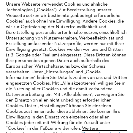
Unsere Webseite verwendet Cookies und ähnliche
Technologien („Cookies“). Zur Bereitstellung unserer
Webseite setzen wir bestimmte „unbedingt erforderliche
Unternehmen
Cookies" auch ohne Ihre Einwilligung. Andere Cookies, die
wir zur Optimierung der Nutzerfreundlichkeit und
Bereitstellung personalisierter Inhalte nutzen, einschließlich
Untersuchung von Nutzerverhalten, Werbeeffektivität und
Erstellung umfassender Nutzerprofile, werden nur mit Ihrer
Häufig gestellte Fragen
Einwilligung gesetzt. Cookies werden von uns und Dritten
(z.B. Google oder Tealium) eingesetzt. Diese Dritten können
Ihre personenbezogenen Daten auch außerhalb des
Europäischen Wirtschaftsraums bzw. der Schweiz
Support
verarbeiten. Unter „Einstellungen" und „Cookie
Informationen“ finden Sie Details zu den von uns und Dritten
eingesetzten Cookies. Mit „Alle akzeptieren“ willigen Sie in
die Nutzung aller Cookies und die damit verbundene
IHR BROWSER WIRD NICHT
Datenverarbeitung ein. Mit „Alle ablehnen“, verweigern Sie
den Einsatz von allen nicht unbedingt erforderlichen
UNTERSTÜTZT
Datenschutz
Impressum
Cookies
Cookies. Unter „Einstellungen“ können Sie einzelnen
Cookies zustimmen oder diese ablehnen. Sie können Ihre
Einwilligung in den Einsatz von einzelnen oder allen
Rechtliche Informationen
Sie nutzen einen Browser, den wir noch nicht unterstützen. Für
Cookies jederzeit mit Wirkung für die Zukunft unter
eine optimale Nutzung unserer Seite empfehlen wir Ihnen, zu
“Cookies“ in der Fußzeile widerrufen. Weitere