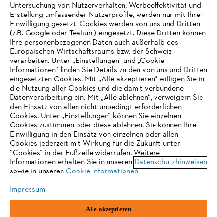
Untersuchung von Nutzerverhalten, Werbeeffektivität und
Erstellung umfassender Nutzerprofile, werden nur mit Ihrer
Häufig gestellte Fragen
Einwilligung gesetzt. Cookies werden von uns und Dritten
(z.B. Google oder Tealium) eingesetzt. Diese Dritten können
Ihre personenbezogenen Daten auch außerhalb des
Europäischen Wirtschaftsraums bzw. der Schweiz
Support
verarbeiten. Unter „Einstellungen" und „Cookie
Informationen“ finden Sie Details zu den von uns und Dritten
eingesetzten Cookies. Mit „Alle akzeptieren“ willigen Sie in
die Nutzung aller Cookies und die damit verbundene
IHR BROWSER WIRD NICHT
Datenverarbeitung ein. Mit „Alle ablehnen“, verweigern Sie
den Einsatz von allen nicht unbedingt erforderlichen
UNTERSTÜTZT
Datenschutz
Impressum
Cookies
Cookies. Unter „Einstellungen“ können Sie einzelnen
Cookies zustimmen oder diese ablehnen. Sie können Ihre
Einwilligung in den Einsatz von einzelnen oder allen
Rechtliche Informationen
Sie nutzen einen Browser, den wir noch nicht unterstützen. Für
Cookies jederzeit mit Wirkung für die Zukunft unter
eine optimale Nutzung unserer Seite empfehlen wir Ihnen, zu
“Cookies“ in der Fußzeile widerrufen. Weitere
Informationen erhalten Sie in unseren
einem der folgenden Browser zu wechseln:
Datenschutzhinweisen
STIHL VERTRIEBS AG, 8617 Mönchaltorf
sowie in unseren
Cookie Informationen
.
Impressum
Firefox
Chrome
Alle akzeptieren