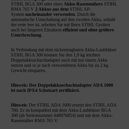
STIHL BGA 300 oder eines
Akku-Rasenmähers
STIHL
RMA 765 V
2 Akkus aus dem
STIHL AP-
System
nacheinander verwenden
. Durch die
automatische Umschaltung auf den zweiten Akku, sobald
der erste leer ist, arbeiten Sie mit Ihren STIHL Geräten
auch bei längeren Einsätzen
effizient und ohne größere
Unterbrechung
.
In Verbindung mit dem rückentragbaren Akku-Laubbläser
STIHL BGA 300 können Sie den 1,9 kg leichten
Doppelakkuschachtadapter auch mit nur einem Akku
nutzen und so je nach verwendetem Akku bis zu 2 kg
Gewicht einsparen.
Hinweis: Der Doppelakkuschachtadapter ADA 1000
ist nach IPX4 Schutzart zertifiziert.
Hinweis
: Der STIHL ADA 1000 ersetzt den STIHL ADA
700. Er ist kompatibel mit dem Akku-Laubbläser BGA
300 (ab Seriennummer 448076854) und mit dem Akku-
Rasenmäher RMA 765 V.