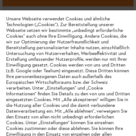
Unsere Webseite verwendet Cookies und ähnliche
Technologien („Cookies“). Zur Bereitstellung unserer
Webseite setzen wir bestimmte „unbedingt erforderliche
Unternehmen
Cookies" auch ohne Ihre Einwilligung. Andere Cookies, die
wir zur Optimierung der Nutzerfreundlichkeit und
Bereitstellung personalisierter Inhalte nutzen, einschließlich
Untersuchung von Nutzerverhalten, Werbeeffektivität und
Erstellung umfassender Nutzerprofile, werden nur mit Ihrer
Häufig gestellte Fragen
Einwilligung gesetzt. Cookies werden von uns und Dritten
(z.B. Google oder Tealium) eingesetzt. Diese Dritten können
Ihre personenbezogenen Daten auch außerhalb des
Europäischen Wirtschaftsraums bzw. der Schweiz
Support
verarbeiten. Unter „Einstellungen" und „Cookie
Informationen“ finden Sie Details zu den von uns und Dritten
eingesetzten Cookies. Mit „Alle akzeptieren“ willigen Sie in
die Nutzung aller Cookies und die damit verbundene
IHR BROWSER WIRD NICHT
Datenverarbeitung ein. Mit „Alle ablehnen“, verweigern Sie
den Einsatz von allen nicht unbedingt erforderlichen
UNTERSTÜTZT
Datenschutz
Impressum
Cookies
Cookies. Unter „Einstellungen“ können Sie einzelnen
Cookies zustimmen oder diese ablehnen. Sie können Ihre
Einwilligung in den Einsatz von einzelnen oder allen
Rechtliche Informationen