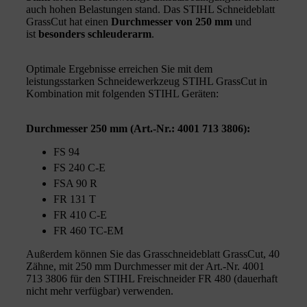
auch hohen Belastungen stand. Das STIHL Schneideblatt
GrassCut hat einen
Durchmesser von 250 mm
und
ist
besonders schleuderarm
.
Optimale Ergebnisse erreichen Sie mit dem
leistungsstarken Schneidewerkzeug STIHL GrassCut in
Kombination mit folgenden STIHL Geräten:
Durchmesser 250 mm (Art.-Nr.: 4001 713 3806):
FS 94
FS 240 C-E
FSA 90 R
FR 131 T
FR 410 C-E
FR 460 TC-EM
Außerdem können Sie das Grasschneideblatt GrassCut, 40
Zähne, mit 250 mm Durchmesser mit der Art.-Nr. 4001
713 3806 für den STIHL Freischneider FR 480 (dauerhaft
nicht mehr verfügbar) verwenden.