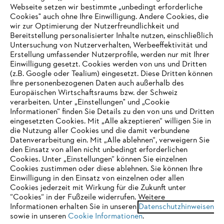
Webseite setzen wir bestimmte „unbedingt erforderliche
Unternehmen
Cookies" auch ohne Ihre Einwilligung. Andere Cookies, die
wir zur Optimierung der Nutzerfreundlichkeit und
Bereitstellung personalisierter Inhalte nutzen, einschließlich
Untersuchung von Nutzerverhalten, Werbeeffektivität und
Erstellung umfassender Nutzerprofile, werden nur mit Ihrer
Häufig gestellte Fragen
Einwilligung gesetzt. Cookies werden von uns und Dritten
(z.B. Google oder Tealium) eingesetzt. Diese Dritten können
Ihre personenbezogenen Daten auch außerhalb des
Europäischen Wirtschaftsraums bzw. der Schweiz
Support
verarbeiten. Unter „Einstellungen" und „Cookie
Informationen“ finden Sie Details zu den von uns und Dritten
eingesetzten Cookies. Mit „Alle akzeptieren“ willigen Sie in
die Nutzung aller Cookies und die damit verbundene
IHR BROWSER WIRD NICHT
Datenverarbeitung ein. Mit „Alle ablehnen“, verweigern Sie
den Einsatz von allen nicht unbedingt erforderlichen
UNTERSTÜTZT
Datenschutz
Impressum
Cookies
Cookies. Unter „Einstellungen“ können Sie einzelnen
Cookies zustimmen oder diese ablehnen. Sie können Ihre
Einwilligung in den Einsatz von einzelnen oder allen
Rechtliche Informationen
Sie nutzen einen Browser, den wir noch nicht unterstützen. Für
Cookies jederzeit mit Wirkung für die Zukunft unter
eine optimale Nutzung unserer Seite empfehlen wir Ihnen, zu
“Cookies“ in der Fußzeile widerrufen. Weitere
Informationen erhalten Sie in unseren
einem der folgenden Browser zu wechseln:
Datenschutzhinweisen
STIHL VERTRIEBS AG, 8617 Mönchaltorf
sowie in unseren
Cookie Informationen
.