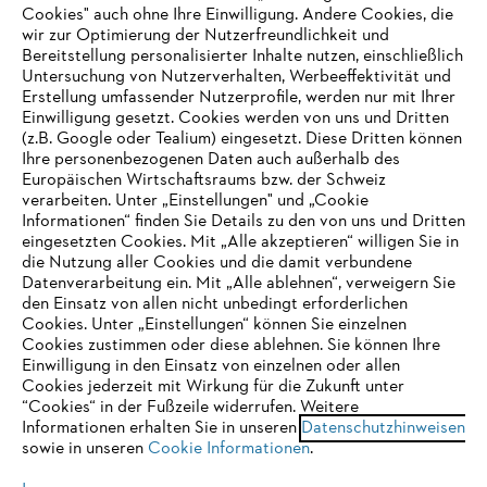
Unternehmen
Cookies" auch ohne Ihre Einwilligung. Andere Cookies, die
wir zur Optimierung der Nutzerfreundlichkeit und
Bereitstellung personalisierter Inhalte nutzen, einschließlich
Untersuchung von Nutzerverhalten, Werbeeffektivität und
Erstellung umfassender Nutzerprofile, werden nur mit Ihrer
Häufig gestellte Fragen
Einwilligung gesetzt. Cookies werden von uns und Dritten
(z.B. Google oder Tealium) eingesetzt. Diese Dritten können
Ihre personenbezogenen Daten auch außerhalb des
Europäischen Wirtschaftsraums bzw. der Schweiz
Support
verarbeiten. Unter „Einstellungen" und „Cookie
Informationen“ finden Sie Details zu den von uns und Dritten
eingesetzten Cookies. Mit „Alle akzeptieren“ willigen Sie in
die Nutzung aller Cookies und die damit verbundene
IHR BROWSER WIRD NICHT
Datenverarbeitung ein. Mit „Alle ablehnen“, verweigern Sie
den Einsatz von allen nicht unbedingt erforderlichen
UNTERSTÜTZT
Datenschutz
Impressum
Cookies
Cookies. Unter „Einstellungen“ können Sie einzelnen
Cookies zustimmen oder diese ablehnen. Sie können Ihre
Einwilligung in den Einsatz von einzelnen oder allen
Rechtliche Informationen
Sie nutzen einen Browser, den wir noch nicht unterstützen. Für
Cookies jederzeit mit Wirkung für die Zukunft unter
eine optimale Nutzung unserer Seite empfehlen wir Ihnen, zu
“Cookies“ in der Fußzeile widerrufen. Weitere
Informationen erhalten Sie in unseren
einem der folgenden Browser zu wechseln:
Datenschutzhinweisen
STIHL VERTRIEBS AG, 8617 Mönchaltorf
sowie in unseren
Cookie Informationen
.