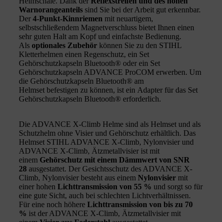
Helmschale. Dank der
Reflexstreifen und des hohen
Warnorangeanteils
sind Sie bei der Arbeit gut erkennbar.
Der
4-Punkt-Kinnriemen
mit neuartigem,
selbstschließendem Magnetverschluss bietet Ihnen einen
sehr guten Halt am Kopf und einfachste Bedienung.
Als
optionales Zubehör
können Sie zu den STIHL
Kletterhelmen einen Regenschutz, ein Set
Gehörschutzkapseln Bluetooth® oder ein Set
Gehörschutzkapseln ADVANCE ProCOM erwerben. Um
die Gehörschutzkapseln Bluetooth® am
Helmset befestigen zu können, ist ein Adapter für das Set
Gehörschutzkapseln Bluetooth® erforderlich.
Die ADVANCE X-Climb Helme sind als Helmset und als
Schutzhelm ohne Visier und Gehörschutz erhältlich. Das
Helmset STIHL ADVANCE X-Climb, Nylonvisier und
ADVANCE X-Climb, Ätzmetallvisier ist mit
einem
Gehörschutz mit einem Dämmwert von SNR
28
ausgestattet. Der Gesichtsschutz des ADVANCE X-
Climb, Nylonvisier besteht aus einem
Nylonvisier
mit
einer hohen
Lichttransmission von 55 %
und sorgt so für
eine gute Sicht, auch bei schlechten Lichtverhältnissen.
Für eine noch höhere
Lichttransmission von bis zu 70
%
ist der ADVANCE X-Climb, Ätzmetallvisier mit