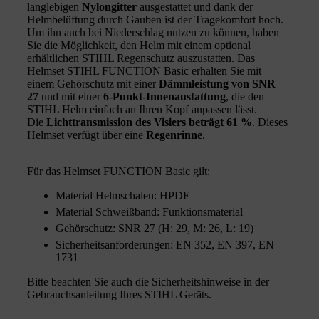
langlebigen
Nylongitter
ausgestattet und dank der
Helmbelüftung durch Gauben ist der Tragekomfort hoch.
Um ihn auch bei Niederschlag nutzen zu können, haben
Sie die Möglichkeit, den Helm mit einem optional
erhältlichen STIHL Regenschutz auszustatten. Das
Helmset STIHL FUNCTION Basic erhalten Sie mit
einem Gehörschutz mit einer
Dämmleistung von SNR
27
und mit einer
6-Punkt-Innenaustattung
, die den
STIHL Helm einfach an Ihren Kopf anpassen lässt.
Die
Lichttransmission des Visiers beträgt 61 %
. Dieses
Helmset verfügt über eine
Regenrinne
.
Für das Helmset FUNCTION Basic gilt:
Material Helmschalen: HPDE
Material Schweißband: Funktionsmaterial
Gehörschutz: SNR 27 (H: 29, M: 26, L: 19)
Sicherheitsanforderungen: EN 352, EN 397, EN
1731
Bitte beachten Sie auch die Sicherheitshinweise in der
Gebrauchsanleitung Ihres STIHL Geräts.