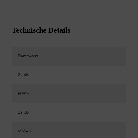
Technische Details
Dämmwert
27 dB
H-Wert
29 dB
M-Wert