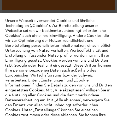
Unsere Webseite verwendet Cookies und ähnliche
Technologien („Cookies“). Zur Bereitstellung unserer
Webseite setzen wir bestimmte „unbedingt erforderliche
Unternehmen
Cookies" auch ohne Ihre Einwilligung. Andere Cookies, die
wir zur Optimierung der Nutzerfreundlichkeit und
Bereitstellung personalisierter Inhalte nutzen, einschließlich
Untersuchung von Nutzerverhalten, Werbeeffektivität und
Erstellung umfassender Nutzerprofile, werden nur mit Ihrer
Häufig gestellte Fragen
Einwilligung gesetzt. Cookies werden von uns und Dritten
(z.B. Google oder Tealium) eingesetzt. Diese Dritten können
Ihre personenbezogenen Daten auch außerhalb des
Europäischen Wirtschaftsraums bzw. der Schweiz
Support
verarbeiten. Unter „Einstellungen" und „Cookie
Informationen“ finden Sie Details zu den von uns und Dritten
eingesetzten Cookies. Mit „Alle akzeptieren“ willigen Sie in
die Nutzung aller Cookies und die damit verbundene
IHR BROWSER WIRD NICHT
Datenverarbeitung ein. Mit „Alle ablehnen“, verweigern Sie
den Einsatz von allen nicht unbedingt erforderlichen
UNTERSTÜTZT
Datenschutz
Impressum
Cookies
Cookies. Unter „Einstellungen“ können Sie einzelnen
Cookies zustimmen oder diese ablehnen. Sie können Ihre