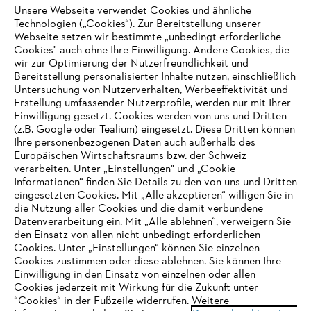
Unsere Webseite verwendet Cookies und ähnliche
Technologien („Cookies“). Zur Bereitstellung unserer
Webseite setzen wir bestimmte „unbedingt erforderliche
Unternehmen
Cookies" auch ohne Ihre Einwilligung. Andere Cookies, die
wir zur Optimierung der Nutzerfreundlichkeit und
Bereitstellung personalisierter Inhalte nutzen, einschließlich
Untersuchung von Nutzerverhalten, Werbeeffektivität und
Erstellung umfassender Nutzerprofile, werden nur mit Ihrer
Häufig gestellte Fragen
Einwilligung gesetzt. Cookies werden von uns und Dritten
(z.B. Google oder Tealium) eingesetzt. Diese Dritten können
Ihre personenbezogenen Daten auch außerhalb des
Europäischen Wirtschaftsraums bzw. der Schweiz
Support
verarbeiten. Unter „Einstellungen" und „Cookie
Informationen“ finden Sie Details zu den von uns und Dritten
eingesetzten Cookies. Mit „Alle akzeptieren“ willigen Sie in
die Nutzung aller Cookies und die damit verbundene
IHR BROWSER WIRD NICHT
Datenverarbeitung ein. Mit „Alle ablehnen“, verweigern Sie
den Einsatz von allen nicht unbedingt erforderlichen
UNTERSTÜTZT
Datenschutz
Impressum
Cookies
Cookies. Unter „Einstellungen“ können Sie einzelnen
Cookies zustimmen oder diese ablehnen. Sie können Ihre
Einwilligung in den Einsatz von einzelnen oder allen
Rechtliche Informationen
Sie nutzen einen Browser, den wir noch nicht unterstützen. Für
Cookies jederzeit mit Wirkung für die Zukunft unter
eine optimale Nutzung unserer Seite empfehlen wir Ihnen, zu
“Cookies“ in der Fußzeile widerrufen. Weitere