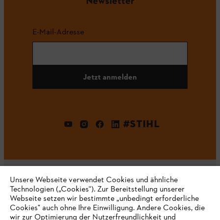
Newsletter
E-Mail-Adresse
Jetzt anmelden
#STIHL
Unsere Webseite verwendet Cookies und ähnliche
Technologien („Cookies“). Zur Bereitstellung unserer
Webseite setzen wir bestimmte „unbedingt erforderliche
Unternehmen
Cookies" auch ohne Ihre Einwilligung. Andere Cookies, die
wir zur Optimierung der Nutzerfreundlichkeit und