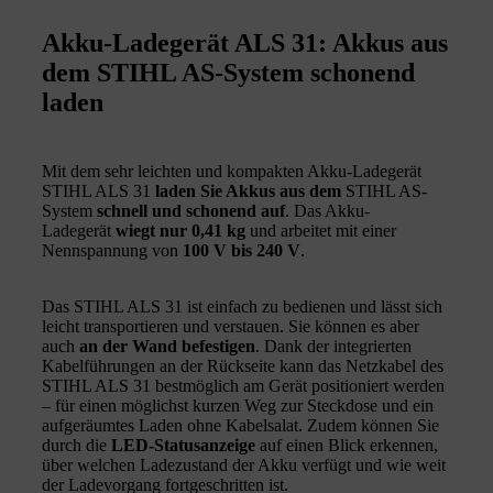
Akku-Ladegerät ALS 31: Akkus aus
dem STIHL AS-System schonend
laden
Mit dem sehr leichten und kompakten Akku-Ladegerät
STIHL ALS 31
laden Sie Akkus aus dem
STIHL AS-
System
schnell und schonend auf
. Das Akku-
Ladegerät
wiegt nur 0,41 kg
und arbeitet mit einer
Nennspannung von
100 V bis 240 V
.
Das STIHL ALS 31 ist einfach zu bedienen und lässt sich
leicht transportieren und verstauen. Sie können es aber
auch
an der Wand befestigen
. Dank der integrierten
Kabelführungen an der Rückseite kann das Netzkabel des
STIHL ALS 31 bestmöglich am Gerät positioniert werden
– für einen möglichst kurzen Weg zur Steckdose und ein
aufgeräumtes Laden ohne Kabelsalat. Zudem können Sie
durch die
LED-Statusanzeige
auf einen Blick erkennen,
über welchen Ladezustand der Akku verfügt und wie weit
der Ladevorgang fortgeschritten ist.