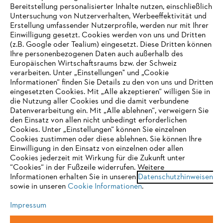
Bereitstellung personalisierter Inhalte nutzen, einschließlich
Untersuchung von Nutzerverhalten, Werbeeffektivität und
Erstellung umfassender Nutzerprofile, werden nur mit Ihrer
Häufig gestellte Fragen
Einwilligung gesetzt. Cookies werden von uns und Dritten
(z.B. Google oder Tealium) eingesetzt. Diese Dritten können
Ihre personenbezogenen Daten auch außerhalb des
Europäischen Wirtschaftsraums bzw. der Schweiz
Support
verarbeiten. Unter „Einstellungen" und „Cookie
Informationen“ finden Sie Details zu den von uns und Dritten
eingesetzten Cookies. Mit „Alle akzeptieren“ willigen Sie in
die Nutzung aller Cookies und die damit verbundene
IHR BROWSER WIRD NICHT
Datenverarbeitung ein. Mit „Alle ablehnen“, verweigern Sie
den Einsatz von allen nicht unbedingt erforderlichen
UNTERSTÜTZT
Datenschutz
Impressum
Cookies
Cookies. Unter „Einstellungen“ können Sie einzelnen
Cookies zustimmen oder diese ablehnen. Sie können Ihre
Einwilligung in den Einsatz von einzelnen oder allen
Rechtliche Informationen
Sie nutzen einen Browser, den wir noch nicht unterstützen. Für
Cookies jederzeit mit Wirkung für die Zukunft unter
eine optimale Nutzung unserer Seite empfehlen wir Ihnen, zu
“Cookies“ in der Fußzeile widerrufen. Weitere
Informationen erhalten Sie in unseren
einem der folgenden Browser zu wechseln:
Datenschutzhinweisen
STIHL VERTRIEBS AG, 8617 Mönchaltorf
sowie in unseren
Cookie Informationen
.
Impressum
Firefox
Chrome