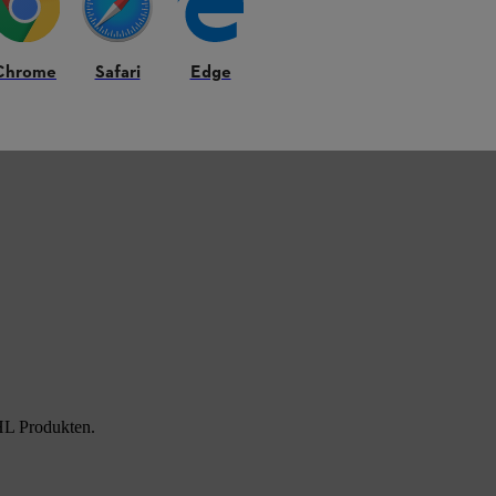
 bestehenden STIHL Führungsschienen
und
cht zu manövrieren
und ermöglicht ein agiles
Chrome
Safari
Edge
gaben wie das Fällen und Entasten von Bäumen
en können Sie dadurch schneller ausführen.
duziertem Rückschlag
. Dadurch gehen auch
HL Produkten.