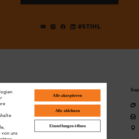
#STIHL
Häufig gestellte Fragen
Sup
logien
Alle akzeptieren
ir
hre
Sortiment
Alle ablehnen
nhalte
Batterien und elektrische Geräte
Einstellungen öffnen
le,
Bedienungsanleitungen
n von uns