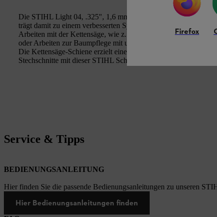
Die STIHL Light 04, .325", 1,6 mm ist
200 g leichter als die
trägt damit zu einem verbesserten Systemgewicht bei. Sie ist
lei
Firefox
Arbeiten mit der Kettensäge, wie z. B. der STIHL MS 261. Auf
oder Arbeiten zur Baumpflege mit unseren STIHL Baumpflegesäg
Die Kettensäge-Schiene erzielt eine
hohe Stechleistung bei re
Stechschnitte mit dieser STIHL Schiene leichter von der Hand.
Service & Tipps
BEDIENUNGSANLEITUNG
Hier finden Sie die passende Bedienungsanleitungen zu unseren STI
Hier Bedienungsanleitungen finden