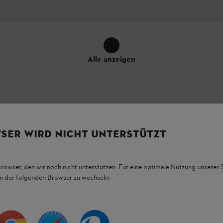
Alle anzeigen
, 1,6 mm im 100 Jahre
SER WIRD NICHT UNTERSTÜTZT
rtungsfreie Kettensäge-
Browser, den wir noch nicht unterstützen. Für eine optimale Nutzung unserer
em der folgenden Browser zu wechseln:
speziell zum
100 Jahre STIHL
auform
, die das Stechverhalten verbessert und
eiten komfortabler und sorgt für mehr