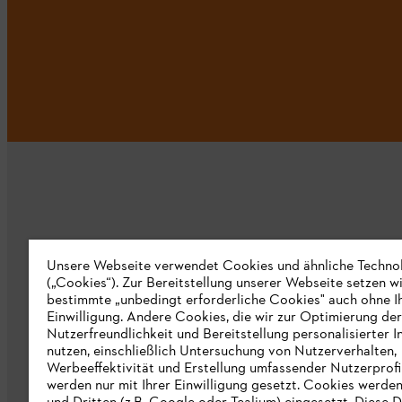
Unternehmen
Unsere Webseite verwendet Cookies und ähnliche Techno
(„Cookies“). Zur Bereitstellung unserer Webseite setzen w
bestimmte „unbedingt erforderliche Cookies" auch ohne I
Über uns
Einwilligung. Andere Cookies, die wir zur Optimierung der
Nutzerfreundlichkeit und Bereitstellung personalisierter I
Katalog
nutzen, einschließlich Untersuchung von Nutzerverhalten,
Werbeeffektivität und Erstellung umfassender Nutzerprofi
Informationen für Lieferanten
werden nur mit Ihrer Einwilligung gesetzt. Cookies werde
STIHL Hinweisgebersystem