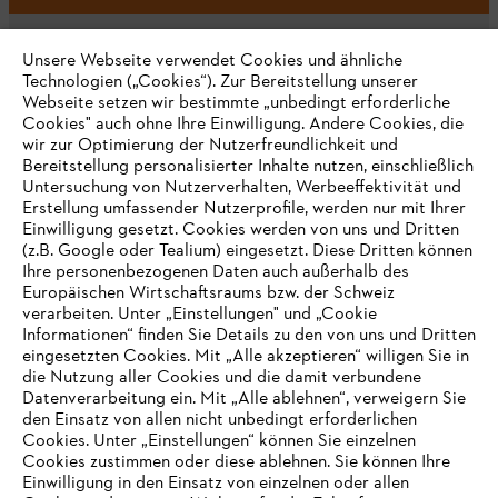
Unsere Webseite verwendet Cookies und ähnliche
Technologien („Cookies“). Zur Bereitstellung unserer
Webseite setzen wir bestimmte „unbedingt erforderliche
Unternehmen
Cookies" auch ohne Ihre Einwilligung. Andere Cookies, die
wir zur Optimierung der Nutzerfreundlichkeit und
Bereitstellung personalisierter Inhalte nutzen, einschließlich
Untersuchung von Nutzerverhalten, Werbeeffektivität und
Erstellung umfassender Nutzerprofile, werden nur mit Ihrer
Häufig gestellte Fragen
Einwilligung gesetzt. Cookies werden von uns und Dritten
(z.B. Google oder Tealium) eingesetzt. Diese Dritten können
Ihre personenbezogenen Daten auch außerhalb des
Europäischen Wirtschaftsraums bzw. der Schweiz
Support
verarbeiten. Unter „Einstellungen" und „Cookie
Informationen“ finden Sie Details zu den von uns und Dritten
eingesetzten Cookies. Mit „Alle akzeptieren“ willigen Sie in
die Nutzung aller Cookies und die damit verbundene
IHR BROWSER WIRD NICHT
Datenverarbeitung ein. Mit „Alle ablehnen“, verweigern Sie
den Einsatz von allen nicht unbedingt erforderlichen
UNTERSTÜTZT
Datenschutz
Impressum
Cookies
Cookies. Unter „Einstellungen“ können Sie einzelnen
Cookies zustimmen oder diese ablehnen. Sie können Ihre
Einwilligung in den Einsatz von einzelnen oder allen
Rechtliche Informationen